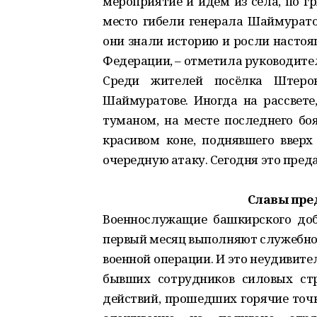
мероприятие и идём из села, по г
место гибели генерала Шаймурато
они знали историю и росли насто
Федерации, – отметила руководите
Среди жителей посёлка Штеро
Шаймуратове. Иногда на рассвете
туманом, на месте последнего бо
красивом коне, поднявшего вверх
очередную атаку. Сегодня это пред
Славы пре
Военнослужащие башкирского доб
первый месяц выполняют служебно-
военной операции. И это неудивите
бывших сотрудников силовых стр
действий, прошедших горячие точк