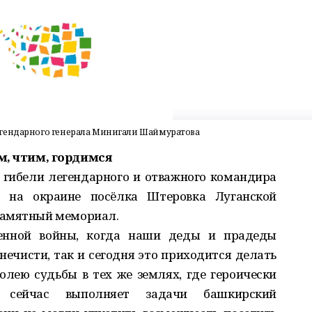
егендарного генерала Минигали Шаймуратова
, чтим, гордимся
е гибели легендарного и отважного командира
 на окраине посёлка Штеровка Луганской
памятный мемориал.
енной войны, когда наши деды и прадеды
нечисти, так и сегодня это приходится делать
лею судьбы в тех же землях, где героически
 сейчас выполняет задачи башкирский