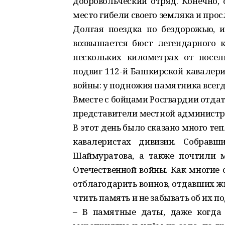
добровольческий отряд. Конечно, 
место гибели своего земляка и про
Долгая поездка по бездорожью, и
возвышается бюст легендарного к
нескольких километрах от посе
подвиг 112-й Башкирской кавалери
войны: у подножия памятника всегд
Вместе с бойцами Росгвардии отда
представители местной администра
В этот день было сказано много те
кавалеристах дивизии. Собрав
Шаймуратова, а также почтили 
Отечественной войны. Как многие 
отблагодарить воинов, отдавших жи
чтить память и не забывать об их по
– В памятные даты, даже когда