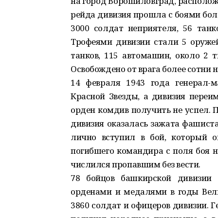
на город Ворошиловград, располож
рейда дивизия прошла с боями бол
3000 солдат неприятеля, 56 танк
Трофеями дивизии стали 5 оружей
танков, 115 автомашин, около 2 
Освобождено от врага более сотни 
14 февраля 1943 года генерал-
Красной Звезды, а дивизия переим
орден комдив получить не успел. 
дивизия оказалась зажата фашист
лично вступил в бой, который о
погибшего командира с поля боя н
числился пропавшим без вести.
78 бойцов башкирской дивизии 
орденами и медалями в годы Вел
3860 солдат и офицеров дивизии. 