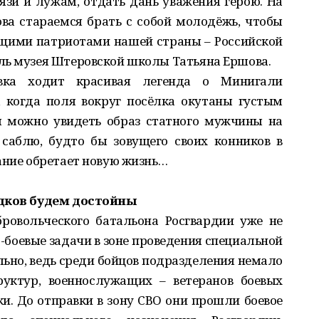
рязи и лужам, отдать дань уважения герою. На
ва стараемся брать с собой молодёжь, чтобы
ящими патриотами нашей страны – Российской
ль музея Штеровской школы Татьяна Ершова.
вка ходит красивая легенда о Минигали
, когда поля вокруг посёлка окутаны густым
я можно увидеть образ статного мужчины на
 саблю, будто бы зовущего своих конников в
ание обретает новую жизнь…
дков будем достойны
ровольческого батальона Росгвардии уже не
боевые задачи в зоне проведения специальной
льно, ведь среди бойцов подразделения немало
уктур, военнослужащих – ветеранов боевых
и. До отправки в зону СВО они прошли боевое