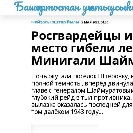
Башҡортостан уҡытыусы
Файҙалы эштәр йылы
5 МАЯ 2023, 04:30
Росгвардейцы и
место гибели л
Минигали Шайм
Ночь окутала посёлок Штеровку,
полной темноты, вперед двинула
главе с генералом Шаймуратовым
глубокий рейд в тыл противника.
вылазка оказалась последней для 
том далёком 1943 году…