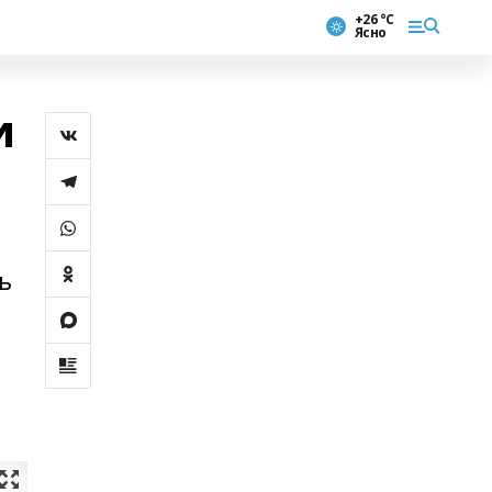
+26 °С
Ясно
и
ь
в