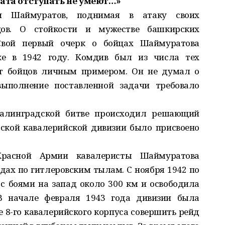
ата отступать не умеют…»
и Шаймуратов, поднимая в атаку своих
ов. О стойкости и мужестве башкирских
Свой первый очерк о бойцах Шаймуратова
е в 1942 году. Комдив был из числа тех
ют бойцов личным примером. Он не думал о
 выполнение поставленной задачи требовало
Сталинградской битве происходил решающий
ской кавалерийской дивизии было присвоено
Красной Армии кавалеристы Шаймуратова
дах по гитлеровским тылам. С ноября 1942 по
с боями на запад около 300 км и освободила
 В начале февраля 1943 года дивизии была
ве 8-го кавалерийского корпуса совершить рейд