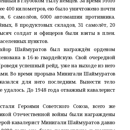
енный в глубоком тылу немцев. За время этого
ее 400 километров, ею было уничтожено почти
ов, 6 самолёов, 6000 автомашин противника.
ных, 8 продуктовых складов, 31 самолёт, 20
тысяч солдат и офицеров были взяты в плен.
населенных пунктов.
майор Шаймуратов был награждён орденом
енована в 16-ю гвардейскую. Свой очередной
Проведя успешный рейд, уже на выходе из него
ами. Во время прорыва Минигали Шаймуратов
казался для него последним. Вынести тело
е удалось. До 1948 года отважный кавалерист
стали Героями Советского Союза, всего же
икой Отечественной войны были награждены
Герой-кавалерист Минигали Шаймуратов давно