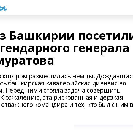
һы
з Башкирии посетил
егендарного генерала
уратова
 в котором разместились немцы. Дождавшис
сь башкирская кавалерийская дивизия во
. Перед ними стояла задача совершить
 К сожалению, эта рискованная и дерзкая
отважного командира и тех, кто был с ним 