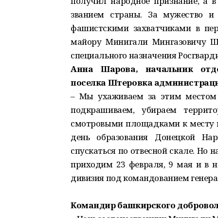
получил народное признание, а 
званием страны. За мужество и 
фашистскими захватчиками в пер
майору Минигали Мингазовичу Ш
специального назначения Росгварди
Анна Шарова, начальник отд
поселка Штеровка администрации
– Мы ухаживаем за этим местом 
подкрашиваем, убираем террит
смотровыми площадками к месту ги
день образования Донецкой Нар
спускаться по отвесной скале. Но 
приходим 23 февраля, 9 мая и в 
дивизия под командованием генер
Командир башкирского добровол