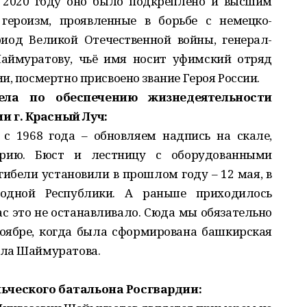
в 2020 году оно было подкреплено и высшим
героизм, проявленные в борьбе с немецко-
иод Великой Отечественной войны, генерал-
аймуратову, чьё имя носит уфимский отряд
и, посмертно присвоено звание Героя России.
ела по обеспечению жизнедеятельности
 г. Красный Луч:
с 1968 года – обновляем надпись на скале,
орию. Бюст и лестницу с оборудованными
бели установили в прошлом году – 12 мая, в
одной Республики. А раньше приходилось
нас это не останавливало. Сюда мы обязательно
ноябре, когда была сформирована башкирская
ала Шаймуратова.
ьческого батальона Росгвардии: