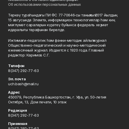
Об использовании персональных данных
Теркәү тураһындағы ПИ ФС 77‑70646‑сы таныҡлыҡ 2017 йылдың
15 авгусында Элемтә, информацион технологиялар һәм киң
мәғлүмәт сараларын күҙәтеү буйынса федераль хеҙмәт
идаралығы тарафынан бирелде.
Ижтимағи-педагогик һәм фәнни-методик айлыҡ журнал
Общественно-педагогический и научно-методический
ежемесячный журнал. Издается с 1920 года. Главный
редактор: Каримов С.Г.
Телефон
8(347) 292-77-63
Эл. почта
uch.bash@mail.ru
Адрес
450079, Республика Башкортостан, г. Уфа, ул. 50-летия
Октября, 13, Дом печати, 10 этаж
Редакция
8(347) 292-77-63
Приемная
8(347) 292-77-63