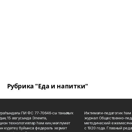
Рубрика "Еда и напитки"
ураһындағы ПИ ФС 77‑70646‑сы таныҡлыҡ
Ижтимағи-педагогик һәм 
дың 15 авгусында Элемтә,
журнал Общественно-педа
ион технологиялар һәм киң мәғлүмәт
методический ежемесячн
н күҙәтеү буйынса федераль хеҙмәт
с 1920 года. Главный реда