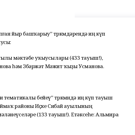
лған йыр башҡарыу” төркөмдәрендә иң күп
усы:
уылы мәктәбе уҡыусылары (433 тауыш!),
нова һәм Зөбәржәт Мәжит ҡыҙы Усманова.
 тематикалы бейеү” төркөмөндә иң күп тауыш
Баймаҡ районы Иҫке Сибай ауылының
ләнеүселәре (133 тауыш!). Етәксеһе: Альмира