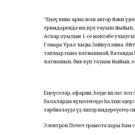
“Еңеү көнөнә арналған автор йәки ү
төркөмдәрендә иң күп тауыш йыйып,
Асҡар ауылын 1-се мәктәбе уҡыусыһ
Гөлнара Урал ҡыҙы Зәйнуллина. Әйт
тапҡыр ғына ҡатнашмай, Ватанды һ
ҡатнашып, бик күп тауыш йыйып, е
Еңеүселәр, афарин, һеҙҙе ихлас ҡот
балаларҙы күңелегеҙҙе һалып әҙерл
тәрбиәләүҙә үҙ өлөшөгөҙҙө индереүегеҙ өс
Электрон Почет грамоталары һәм с