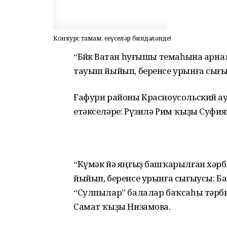
Конкурс тамам, еңеүселәр билдәләнде!
“Бөйөк Ватан һуғышы темаһына арна
тауыш йыйып, беренсе урынға сығы
Ғафури районы Красноусольский а
етәкселәре: Рүзилә Рим ҡыҙы Суфия
“Күмәк йә яңғыҙ башҡарылған хәрби
йыйып, беренсе урынға сығыусы: 
“Сулпылар” балалар баҡсаһы тәрбиә
Самат ҡыҙы Низамова.