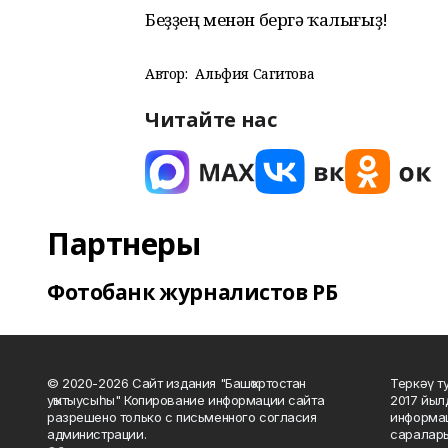
Беҙҙең менән бергә ҡалығыҙ!
Автор:
Альфия Сагитова
Читайте нас
Партнеры
Фотобанк журналистов РБ
© 2020-2026 Сайт издания "Башҡортостан
Теркәү т
уҡытыусыһы" Копирование информации сайта
2017 йыл
разрешено только с письменного согласия
информац
администрации.
саралары