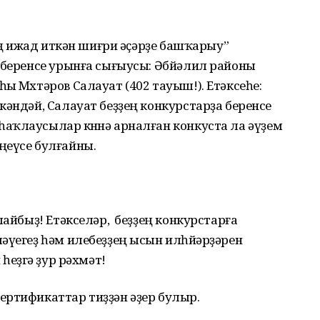
ҙең ижад иткән шиғри әҫәрҙе башҡарыу”
 беренсе урынға сығыусы: Әбйәлил районы
ы Мөхтәров Салауат (402 тауыш!). Етәксеһе:
кәндәй, Салауат беҙҙең конкурстарҙа беренсе
аҡлаусылар көнөнә арналған конкуста ла әүҙем
ңеүсе булғайны.
лайбыҙ! Етәкселәр, беҙҙең конкурстарға
әүегеҙ һәм илебеҙҙең ысын илһөйәрҙәрен
өн һеҙгә ҙур рәхмәт!
ертификаттар тиҙҙән әҙер булыр.