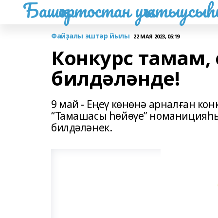
Башҡортостан уҡытыусы
Файҙалы эштәр йылы
22 МАЯ 2023, 05:19
Конкурс тамам,
билдәләнде!
9 май - Еңеү көнөнә арналған кон
“Тамашасы һөйөүе” номаницияһы
билдәләнек.