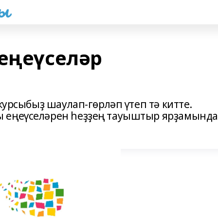
һы
 еңеүселәр
курсыбыҙ шаулап-гөрләп үтеп тә китте.
 еңеүселәрен һеҙҙең тауыштыр ярҙамында