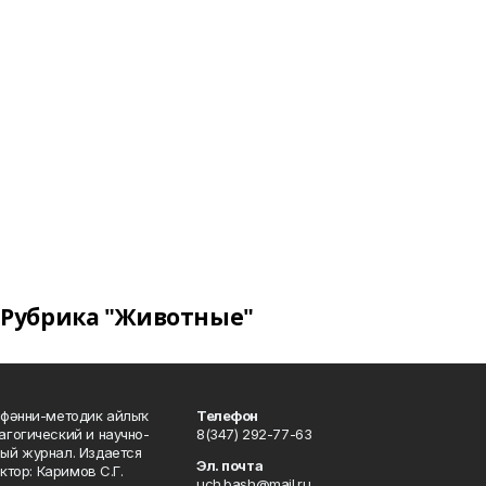
Рубрика "Животные"
фәнни-методик айлыҡ
Телефон
гогический и научно-
8(347) 292-77-63
ый журнал. Издается
Эл. почта
ктор: Каримов С.Г.
uch.bash@mail.ru