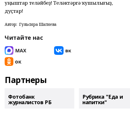
уңыштар теләйбеҙ! Теләктәргә ҡушылығыҙ,
дуҫтар!
Автор:
Гульсира Шагиева
Читайте нас
Партнеры
Фотобанк
Рубрика "Еда и
журналистов РБ
напитки"