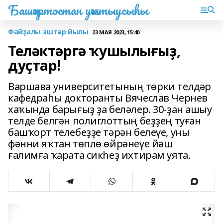
Башҡортостан уҡытыусыһы
Файҙалы эштәр йылы
23 МАЯ 2023, 15:40
Теләктәргә ҡушылығыҙ,
дуҫтар!
Варшава университетының төрки телдәр
кафедраһы докторанты Вячеслав Чернев
хаҡында барығыҙ ҙа беләлер. 30-ҙан ашыу
телде белгән полиглоттың беҙҙең туған
башҡорт телебеҙҙе тәрән белеүе, уны
фәнни яҡтан төплө өйрәнеүе йәш
ғалимға ҡарата сикһеҙ ихтирам уята.