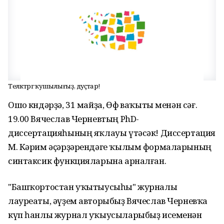
Теләктәргә ҡушылығыҙ, дуҫтар!
Ошо көндәрҙә, 31 майҙа, Өфө ваҡыты менән сәғ.
19.00 Вячеслав Черневтың PhD-
диссертацияһының яҡлауы үтәсәк! Диссертация
М. Кәрим әҫәрҙәрендәге ҡылым формаларының
синтаксик функцияларына арналған.
"Башҡортостан уҡытыусыһы" журналы
лауреаты, әүҙем авторыбыҙ Вячеслав Черневҡа
күп һанлы журнал уҡыусыларыбыҙ исеменән