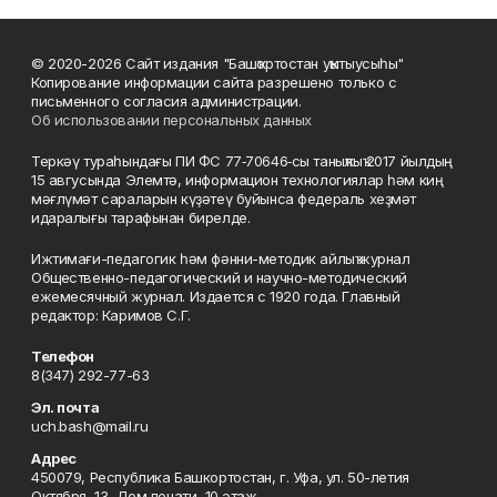
© 2020-2026 Сайт издания "Башҡортостан уҡытыусыһы"
Копирование информации сайта разрешено только с
письменного согласия администрации.
Об использовании персональных данных
Теркәү тураһындағы ПИ ФС 77‑70646‑сы таныҡлыҡ 2017 йылдың
15 авгусында Элемтә, информацион технологиялар һәм киң
мәғлүмәт сараларын күҙәтеү буйынса федераль хеҙмәт
идаралығы тарафынан бирелде.
Ижтимағи-педагогик һәм фәнни-методик айлыҡ журнал
Общественно-педагогический и научно-методический
ежемесячный журнал. Издается с 1920 года. Главный
редактор: Каримов С.Г.
Телефон
8(347) 292-77-63
Эл. почта
uch.bash@mail.ru
Адрес
450079, Республика Башкортостан, г. Уфа, ул. 50-летия
Октября, 13, Дом печати, 10 этаж