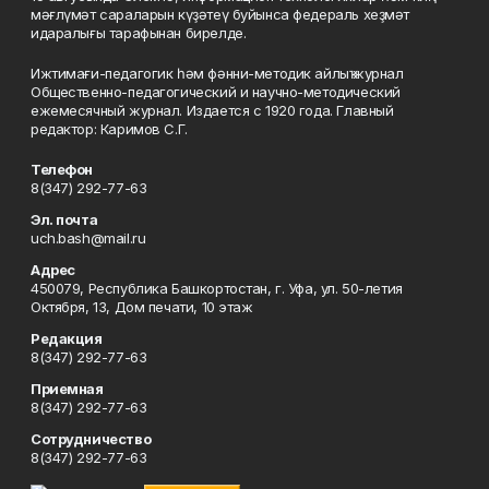
мәғлүмәт сараларын күҙәтеү буйынса федераль хеҙмәт
идаралығы тарафынан бирелде.
Ижтимағи-педагогик һәм фәнни-методик айлыҡ журнал
Общественно-педагогический и научно-методический
ежемесячный журнал. Издается с 1920 года. Главный
редактор: Каримов С.Г.
Телефон
8(347) 292-77-63
Эл. почта
uch.bash@mail.ru
Адрес
450079, Республика Башкортостан, г. Уфа, ул. 50-летия
Октября, 13, Дом печати, 10 этаж
Редакция
8(347) 292-77-63
Приемная
8(347) 292-77-63
Сотрудничество
8(347) 292-77-63