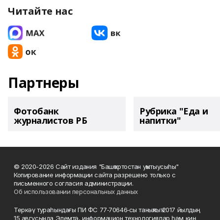
Читайте нас
Партнеры
Фотобанк
Рубрика "Еда и
журналистов РБ
напитки"
© 2020-2026 Сайт издания "Башҡортостан уҡытыусыһы"
Копирование информации сайта разрешено только с
письменного согласия администрации.
Об использовании персональных данных
Теркәү тураһындағы ПИ ФС 77‑70646‑сы таныҡлыҡ 2017 йылдың
15 авгусында Элемтә, информацион технологиялар һәм киң