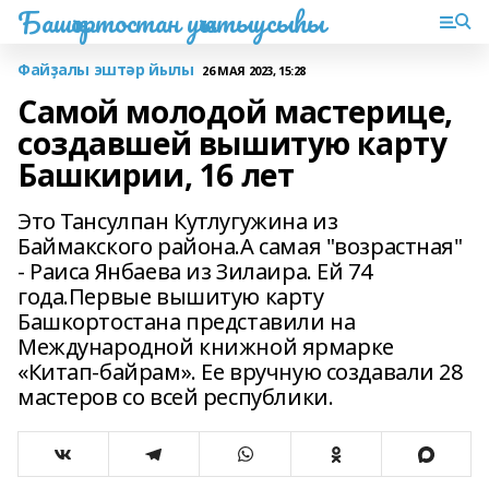
Башҡортостан уҡытыусыһы
Файҙалы эштәр йылы
26 МАЯ 2023, 15:28
Самой молодой мастерице,
создавшей вышитую карту
Башкирии, 16 лет
Это Тансулпан Кутлугужина из
Баймакского района.А самая "возрастная"
- Раиса Янбаева из Зилаира. Ей 74
года.Первые вышитую карту
Башкортостана представили на
Международной книжной ярмарке
«Китап-байрам». Ее вручную создавали 28
мастеров со всей республики.