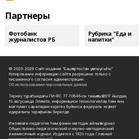
Партнеры
Фотобанк
Рубрика "Еда и
журналистов РБ
напитки"
© 2020-2026 Сайт издания "Башҡортостан уҡытыусыһы"
Копирование информации сайта разрешено только с
письменного согласия администрации.
Об использовании персональных данных
Теркәү тураһындағы ПИ ФС 77‑70646‑сы таныҡлыҡ 2017 йылдың
15 авгусында Элемтә, информацион технологиялар һәм киң
мәғлүмәт сараларын күҙәтеү буйынса федераль хеҙмәт
идаралығы тарафынан бирелде.
Ижтимағи-педагогик һәм фәнни-методик айлыҡ журнал
Общественно-педагогический и научно-методический
ежемесячный журнал. Издается с 1920 года. Главный