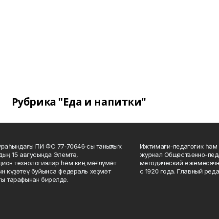
Рубрика "Еда и напитки"
ураһындағы ПИ ФС 77‑70646‑сы таныҡлыҡ
Ижтимағи-педагогик һәм 
дың 15 авгусында Элемтә,
журнал Общественно-педа
ион технологиялар һәм киң мәғлүмәт
методический ежемесячн
н күҙәтеү буйынса федераль хеҙмәт
с 1920 года. Главный реда
ы тарафынан бирелде.