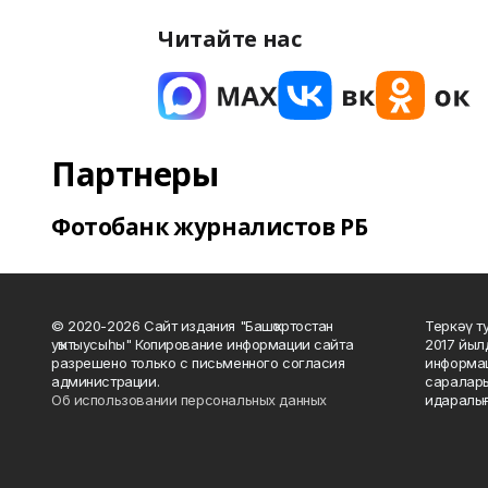
Читайте нас
Партнеры
Фотобанк журналистов РБ
© 2020-2026 Сайт издания "Башҡортостан
Теркәү т
уҡытыусыһы" Копирование информации сайта
2017 йыл
разрешено только с письменного согласия
информац
администрации.
саралары
Об использовании персональных данных
идаралығ