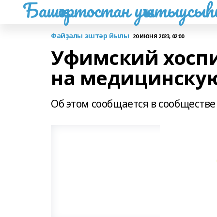
Башҡортостан уҡытыусы
Файҙалы эштәр йылы
20 ИЮНЯ 2023, 02:00
Уфимский хосп
на медицинскую
Об этом сообщается в сообществе