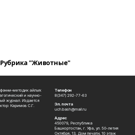
Рубрика "Животные"
фәнни-методик айлыҡ
Телефон
гогический и научно-
8(347) 292-77-63
ый журнал. Издается
Эл. почта
ктор: Каримов С.Г.
uch.bash@mail.ru
Адрес
450079, Республика
Башкортостан, г. Уфа, ул. 50-летия
Октября, 13, Дом печати, 10 этаж