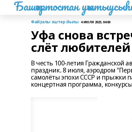
Башҡортостан уҡытыусы
Файҙалы эштәр йылы
4 ИЮЛЯ 2023, 04:00
Уфа снова встр
слёт любителей
В честь 100-летия Гражданской 
праздник. 8 июля, аэродром "Пер
самолёты эпохи СССР и прыжки п
концертная программа, конкурсы