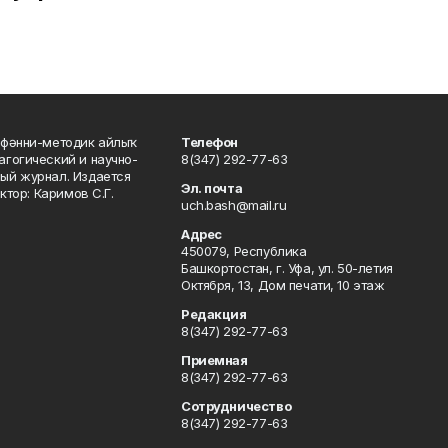
фәнни-методик айлыҡ
Телефон
гогический и научно-
8(347) 292-77-63
ый журнал. Издается
Эл. почта
ктор: Каримов С.Г.
uch.bash@mail.ru
Адрес
450079, Республика
Башкортостан, г. Уфа, ул. 50-летия
Октября, 13, Дом печати, 10 этаж
Редакция
8(347) 292-77-63
Приемная
8(347) 292-77-63
Сотрудничество
8(347) 292-77-63