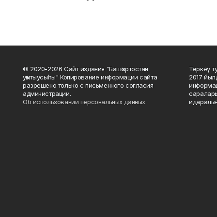
© 2020-2026 Сайт издания "Башҡортостан
Теркәү т
уҡытыусыһы" Копирование информации сайта
2017 йыл
разрешено только с письменного согласия
информац
администрации.
саралары
Об использовании персональных данных
идаралығ