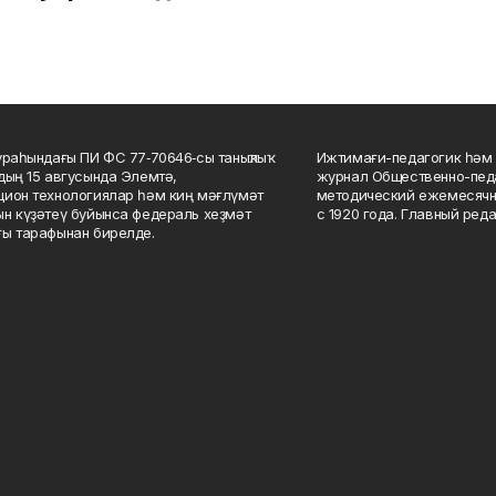
ураһындағы ПИ ФС 77‑70646‑сы таныҡлыҡ
Ижтимағи-педагогик һәм 
дың 15 авгусында Элемтә,
журнал Общественно-педа
ион технологиялар һәм киң мәғлүмәт
методический ежемесячн
н күҙәтеү буйынса федераль хеҙмәт
с 1920 года. Главный реда
ы тарафынан бирелде.