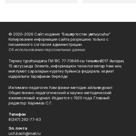
© 2020-2026 Сайт издания "Башҡортостан уҡытыусыһы"
Копирование информации сайта разрешено только с
письменного согласия администрации.
Об использовании персональных данных
Теркәү тураһындағы ПИ ФС 77‑70646‑сы таныҡлыҡ 2017 йылдың
15 авгусында Элемтә, информацион технологиялар һәм киң
мәғлүмәт сараларын күҙәтеү буйынса федераль хеҙмәт
идаралығы тарафынан бирелде.
Ижтимағи-педагогик һәм фәнни-методик айлыҡ журнал
Общественно-педагогический и научно-методический
ежемесячный журнал. Издается с 1920 года. Главный
редактор: Каримов С.Г.
Телефон
8(347) 292-77-63
Эл. почта
uch.bash@mail.ru