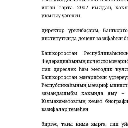
йөгөн тарта. 2007 йылдан, хаҡ
уҡытыу үҙәгенең
директор урынбаҫары, Башҡорто
институтында доцент вазифаһын б
Башҡортостан Республикаһының
Федерацияһының почетлы мәғариф х
лап дәреслек һәм методик ҡулл
Башҡортостан мәғарифын үҫтереү
Республикаһының мәғариф минист
замандашыбыҙ хаҡында яҙыу –
Юлмөхәмәтовтың хеҙмәт биограф
вазифалар теҙмәһен
биргәс, тағы нимә яҙырға, тип у