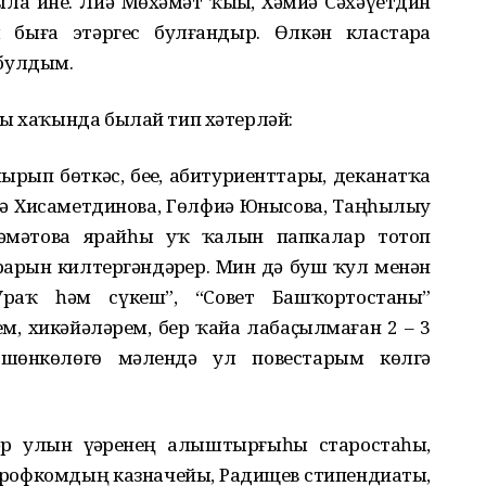
ла ине. Лиә Мөхәмәт ҡыҙы, Хәмиҙә Сәхәүетдин
 быға этәргес булғандыр. Өлкән кластарҙа
булдым.
ры хаҡында былай тип хәтерләй:
ып бөткәс, беҙҙе, абитуриенттарҙы, деканатҡа
лә Хисаметдинова, Гөлфиә Юнысова, Таңһылыу
әмәтова ярайһы уҡ ҡалын папкалар тотоп
ҙарын килтергәндәрҙер. Мин дә буш ҡул менән
раҡ һәм сүкеш”, “Совет Башҡортостаны”
м, хикәйәләрем, бер ҡайҙа лабаҫылмаған 2 – 3
шөнкөлөгө мәлендә ул повестарым көлгә
 улын үҙҙәренең алыштырғыһыҙ старостаһы,
профкомдың казначейы, Радищев стипендиаты,