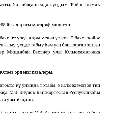
нытты. Урынбаҫарымдан уңдым. Ҡойон һымаҡ
–1988 йылдарҙағы мәғариф министры.
хетте үҙ ҡулдары менән үҙе ҡоя. Ә бәхет ҡойоу
а алыу, үҙеңде табыу һәм үҙең башҡарған эштән
кер Миңдибай Бәхтиәр улы Юлмөхәмәтовҡа
 Юлаев ордены кавалеры.
әтовты күҙ уңында тотабыҙ, ә Юлмөхәмәтов тип
баҫа. М.Ә. Әйүпов, Башҡортостан Республикаһы
стр урынбаҫары.
ҡланғыс шәхес М.Б. Юлмөхәмәтов әле лә беҙгә