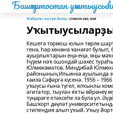
Башҡортостан уҡытыусы
Файҙалы эштәр йылы
27 ИЮЛЯ 2023, 10:09
Уҡытыусыларҙ
Кешегә тормош юлын төрлө шартта
генә, һәр көнөнә ҡәнәғәт булып
ауырлыҡтарын еңә-еңә, яңы маҡс
һүҙем нәҡ ошондай шәхес тураһы
Юлмөхәмәтов. Миндибай Юлмөхә
районының Ильинка ауылында эш
ғаилә Сәфәргә күсенә. 1956 – 19
уҡыусы ғына түгел, ялҡынлы комс
агитатор, тыуған яҡты өйрәнеү 
түңәрәге етәксеһе лә була ул. 
Башҡорт дәүләт университетынд
стипендия алып уҡый. Уҡыу йор