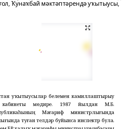
ол, Ҡунаҡбай мәктәптәрендә уҡытыусы,
тостан уҡытыусылар белемен камиллаштырыу
 кабинеты мөдире. 1987 йылдан М.Б.
спубликаһының Мәғариф министрлығында
ығында туған телдәр буйынса инспектр була.
лем БР халыҡ мәғарифы министры урынбаҫары