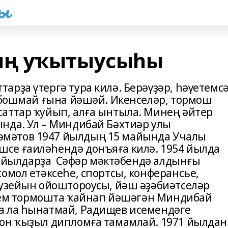
һы
ың уҡытыусыһы
рҙа үтергә тура килә. Берәүҙәр, һәүетемс
, бошмай ғына йәшәй. Икенселәр, тормош
аттар ҡуйып, алға ынтыла. Минең әйтер
нда. Ул – Миндибай Бәхтиәр улы
мәтов 1947 йылдың 15 майында Учалы
се ғаиләһендә донъяға килә. 1954 йылда
66 йылдарҙа Сәфәр мәктәбендә алдынғы
омол етәксеһе, спортсы, конферансье,
музейын ойоштороусы, йәш әҙәбиәтселәр
Әүҙем тормошта ҡайнап йәшәгән Миндибай
а ла һынатмай, Радищев исемендәге
тон ҡыҙыл дипломға тамамлай. 1971 йылдан