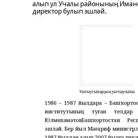
алып ул Учалы районының Иманғ
директор булып эшләй.
Уҡытыусыларҙың уҡытыусыһы
1986 – 1987 йылдарҙа – Башҡор
институтының туған телдәр
ЮлмөхәмәтовБашҡортостан Ре
эшләй. Бер йыл Мәғариф министрл
1987 йылдан алып 2007 йылға тик