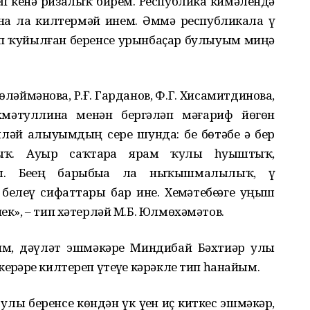
 кенә ризалыҡ бирҙем. Республика кимәлендә
на ла килтермәй инем. Әммә республикала үҙ
 ҡуйылған беренсе урынбаҫар булыуым миңә
ләймәнова, Р.Ғ. Гарданов, Ф.Г. Хисамитдинова,
әхмәтуллина менән бергәләп мәғариф йөгөн
әй алыуымдың сере шунда: беҙ бөтәбеҙ ҙә бер
ҡ. Ауыр саҡтарҙа ярҙам ҡулы һуҙыштыҡ,
. Беҙҙең барыбыҙҙа ла ныҡышмалылыҡ, үҙ
леү сифаттары бар ине. Хеҙмәтебеҙҙәге уңыш
нек», – тип хәтерләй М.Б. Юлмөхәмәтов.
лим, дәүләт эшмәкәре Миндибай Бәхтиәр улы
ерҙәрҙе килтереп үтеүҙе кәрәкле тип һанайым.
лы беренсе көндән үк үҙен иҫ киткес эшмәкәр,