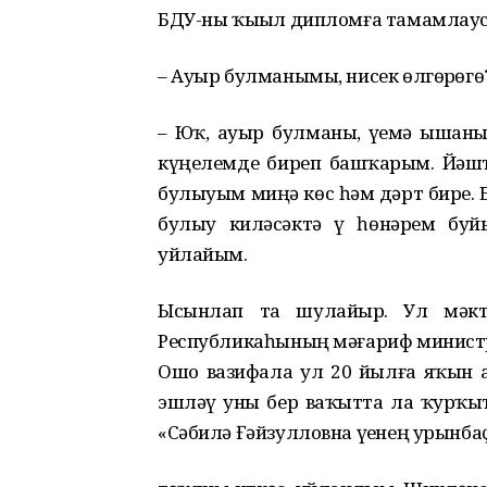
БДУ-ны ҡыҙыл дипломға тамамлаусы
– Ауыр булманымы, нисек өлгөрҙөгөҙ
– Юҡ, ауыр булманы, үҙемә ышан
күңелемде биреп башҡарҙым. Йәшт
булыуым миңә көс һәм дәрт бирҙе.
булыу киләсәктә үҙ һөнәрем бу
уйлайым.
Ысынлап та шулайҙыр. Ул мәкт
Республикаһының мәғариф министр
Ошо вазифала ул 20 йылға яҡын а
эшләү уны бер ваҡытта ла ҡурҡы
«Сәбилә Ғәйзулловна үҙенең урынб