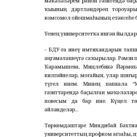
мәҡәләләрем район гәзитендә баҫы
ҡыҙының дәртләндереп тороуҙары
комсомол ойошмаһының етәксеһе 
Үҙенең университетҡа ингән йылда
– БДУ-ға инеү имтихандарын тапшыр
әңгәмәләшеүгә саҡырҙылар. Рәмзи
Ҡарамышева, Миңлебикә Йәрмөх
килгәйнеләр, моғайын, улар шиғыр
түгел инем. Минең папкала “У
гәзиттәрендә баҫылған мәҡәләләре
повесым да бар ине. Күңел тө
әйләнделәр...
Төркөмдәштәре Миндибай Бәхтиәр
университеттың профком ағзаһы, 