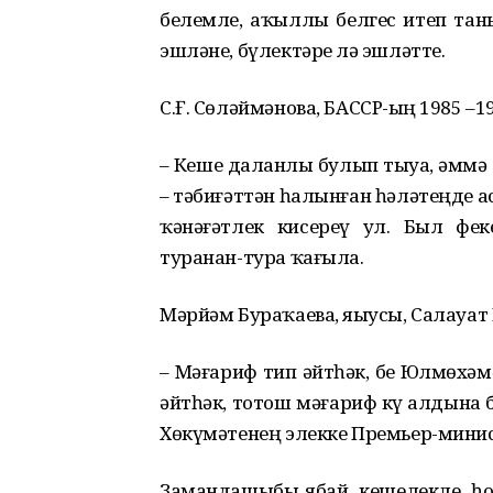
белемле, аҡыллы белгес итеп та
эшләне, бүлектәрҙе лә эшләтте.
С.Ғ. Сөләймәнова, БАССР-ҙың 1985 
– Кеше даланлы булып тыуа, әммә бә
– тәбиғәттән һалынған һәләтеңде ас
ҡәнәғәтлек кисереү ул. Был фе
туранан-тура ҡағыла.
Мәрйәм Бураҡаева, яҙыусы, Салауат
– Мәғариф тип әйтһәк, беҙ Юлмөхәм
әйтһәк, тотош мәғариф күҙ алдына 
Хөкүмәтенең элекке Премьер-мини
Замандашыбыҙ ябай, кешелекле, һо