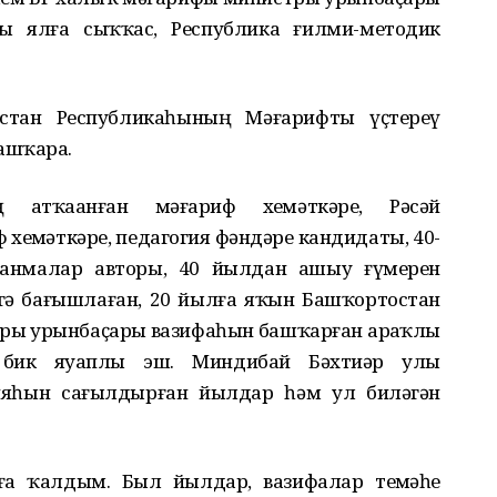
лы ялға сыҡҡас, Республика ғилми-методик
стан Республикаһының Мәғарифты үҫтереү
ашҡара.
 атҡаҙанған мәғариф хеҙмәткәре, Рәсәй
еҙмәткәре, педагогия фәндәре кандидаты, 40-
анмалар авторы, 40 йылдан ашыу ғүмерен
гә бағышлаған, 20 йылға яҡын Башҡортостан
ры урынбаҫары вазифаһын башҡарған арҙаҡлы
 бик яуаплы эш. Миндибай Бәхтиәр улы
ияһын сағылдырған йылдар һәм ул биләгән
йға ҡалдым. Был йылдар, вазифалар теҙмәһе