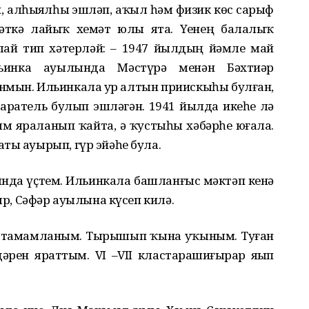
 алһыҙялһыҙ эшләп, аҡыл һәм физик көс сарыф
әткә лайыҡ хеҙмәт юлы ята. Үҙенең балалыҡ
лай тип хәтерләй: – 1947 йылдың йәмле май
инка ауылында Мәстүрә менән Бәхтиәр
мын. Ильинкала ҙур алтын приискыһы булған,
ратель булып эшләгән. 1941 йылда икеһе лә
 яраланып ҡайта, ә ҡустыһы хәбәрһеҙ юғала.
ты ауырып, гүр эйәһе була.
лында үҫтем. Ильинкала башланғыс мәктәп кенә
тыр, Сәфәр ауылына күсеп килә.
да тамамланым. Тырышып ҡына уҡыным. Туған
дәрен яраттым. VI –VII кластарҙашиғырҙар яҙып