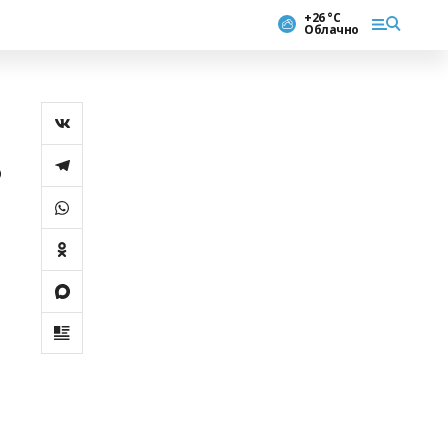
+26 °С
Облачно
ә