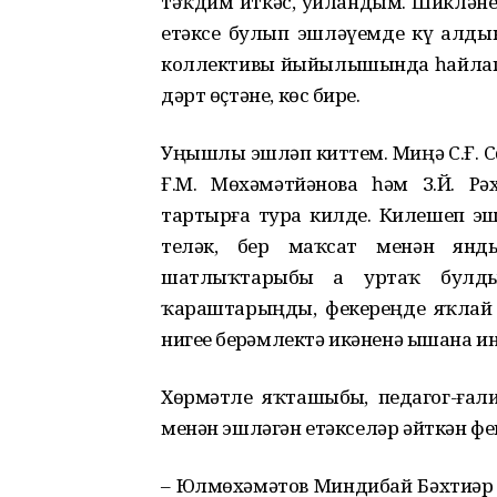
тәҡдим иткәс, уйландым. Шикләнеп
етәксе булып эшләүемде күҙ алды
коллективы йыйылышында һайлап
дәрт өҫтәне, көс бирҙе.
Уңышлы эшләп киттем. Миңә С.Ғ. Сө
Ғ.М. Мөхәмәтйәнова һәм З.Й. Р
тартырға тура килде. Килешеп эшл
теләк, бер маҡсат менән янды
шатлыҡтарыбыҙ ҙа уртаҡ булды
ҡараштарыңды, фекереңде яҡлай бе
нигеҙе берҙәмлектә икәненә ышана и
Хөрмәтле яҡташыбыҙ, педагог-ға
менән эшләгән етәкселәр әйткән фек
– Юлмөхәмәтов Миндибай Бәхтиәр у