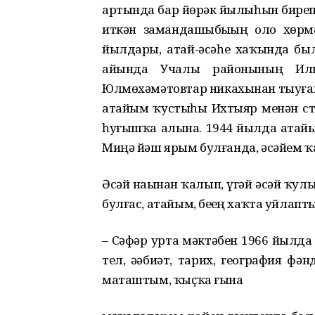
артында бар йөрәк йылыһын биреп,
иткән замандашыбыҙҙың оло хөрм
йылдары, атай-әсәһе хаҡында бы
айында Учалы районының Иль
Юлмөхәмәтовтар никахынан тыуған
атайым ҡустыһы Ихтыяр менән ста
һуғышҡа алына. 1944 йылда атайым
Миңә йәш ярым булғанда, әсәйем ҡа
Әсәй наҙынан ҡалып, үгәй әсәй ҡу
булғас, атайым, беҙҙең хаҡта уйлап
– Сәфәр урта мәктәбен 1966 йыл
тел, әҙәбиәт, тарих, география фән
маташтым, ҡыҫҡа ғына