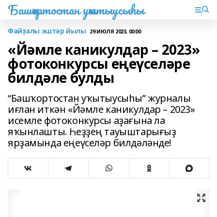
Башҡортостан уҡытыусыһы
Файҙалы эштәр йылы
29 ИЮЛЯ 2023, 00:00
«Йәмле каникулдар – 2023»
фотоконкурсы еңеүселәре
билдәле булды
“Башҡортостан уҡытыусыһы” журналы
иғлан иткән «Йәмле каникулдар – 2023»
исемле фотоконкурсы аҙағына ла
яҡынлашты. Һеҙҙең тауыштарығыҙ
ярҙамында еңеүселәр билдәләнде!