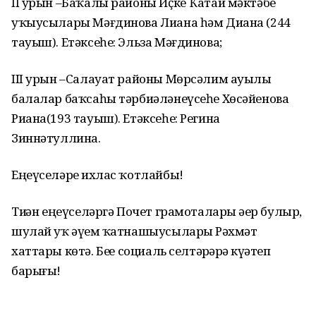
II урын –Баҡалы районы Иҫке Ҡатай мәктәбе
уҡыусылары Мәғдинова Лиана һәм Диана (244
тауыш). Етәксеһе: Эльза Мәғдинова;
III урын –Салауат районы Мөрсәлим ауылы
балалар баҡсаһы тәрбиәләнеүсеһе Хөсәйенова
Риана(193 тауыш). Етәксеһе: Регина
Зиннәтуллина.
Еңеүселәрҙе ихлас ҡотлайбыҙ!
Тиҙҙән еңеүселәргә Почет грамоталары әҙер булыр,
шулай уҡ әүҙем ҡатнашыусыларҙы Рәхмәт
хаттары көтә. Беҙҙе социаль селтәрҙәрҙә күҙәтеп
барығыҙ!