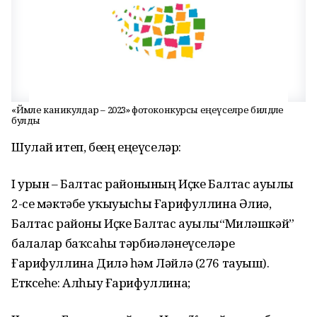
«Йәмле каникулдар – 2023» фотоконкурсы еңеүселәре билдәле
булды
Шулай итеп, беҙҙең еңеүселәр:
I урын – Балтас районының Иҫке Балтас ауылы
2-се мәктәбе уҡыуысһы Ғарифуллина Әлиә,
Балтас районы Иҫке Балтас ауылы“Миләшкәй”
балалар баҡсаһы тәрбиәләнеүселәре
Ғарифуллина Дилә һәм Ләйлә (276 тауыш).
Етксеһе: Алһыу Ғарифуллина;