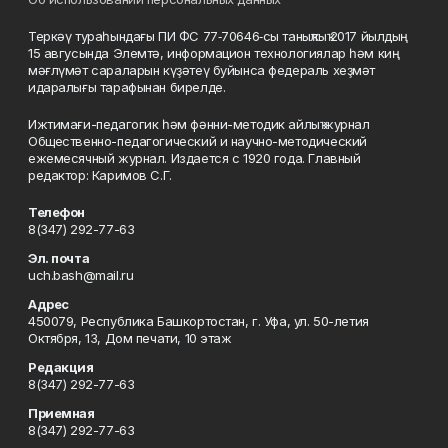
Теркәү тураһындағы ПИ ФС 77‑70646‑сы таныҡлыҡ 2017 йылдың
15 авгусында Элемтә, информацион технологиялар һәм киң
мәғлүмәт сараларын күҙәтеү буйынса федераль хеҙмәт
идаралығы тарафынан бирелде.
Ижтимағи-педагогик һәм фәнни-методик айлыҡ журнал
Общественно-педагогический и научно-методический
ежемесячный журнал. Издается с 1920 года. Главный
редактор: Каримов С.Г.
Телефон
8(347) 292-77-63
Эл. почта
uch.bash@mail.ru
Адрес
450079, Республика Башкортостан, г. Уфа, ул. 50-летия
Октября, 13, Дом печати, 10 этаж
Редакция
8(347) 292-77-63
Приемная
8(347) 292-77-63