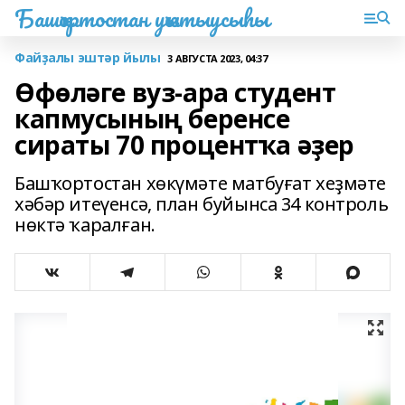
Башҡортостан уҡытыусыһы
Файҙалы эштәр йылы
3 АВГУСТА 2023, 04:37
Өфөләге вуз-ара студент
капмусының беренсе
сираты 70 процентҡа әҙер
Башҡортостан хөкүмәте матбуғат хеҙмәте
хәбәр итеүенсә, план буйынса 34 контроль
нөктә ҡаралған.