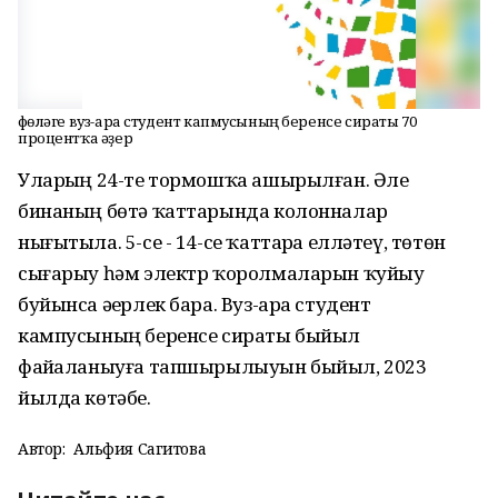
Өфөләге вуз-ара студент капмусының беренсе сираты 70
процентҡа әҙер
Уларҙың 24-те тормошҡа ашырылған. Әле
бинаның бөтә ҡаттарында колонналар
нығытыла. 5-се - 14-се ҡаттарҙа елләтеү, төтөн
сығарыу һәм электр ҡоролмаларын ҡуйыу
буйынса әҙерлек бара. Вуз-ара студент
кампусының беренсе сираты быйыл
файҙаланыуға тапшырылыуын быйыл, 2023
йылда көтәбеҙ.
Автор:
Альфия Сагитова