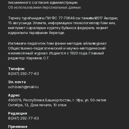
письменного согласия администрации.
Об использовании персональных данных
Теркәү тураһындағы ПИ ФС 77‑70646‑сы таныҡлыҡ 2017 йылдың
15 авгусында Элемтә, информацион технологиялар һәм киң
мәғлүмәт сараларын күҙәтеү буйынса федераль хеҙмәт
идаралығы тарафынан бирелде.
Ижтимағи-педагогик һәм фәнни-методик айлыҡ журнал
Общественно-педагогический и научно-методический
ежемесячный журнал. Издается с 1920 года. Главный
редактор: Каримов С.Г.
Телефон
8(347) 292-77-63
Эл. почта
uch.bash@mail.ru
Адрес
450079, Республика Башкортостан, г. Уфа, ул. 50-летия
Октября, 13, Дом печати, 10 этаж
Редакция
8(347) 292-77-63
Приемная