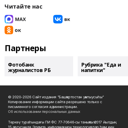
Читайте нас
Партнеры
Фотобанк
Рубрика "Еда и
журналистов РБ
напитки"
© 2020-2026 Сайт издания "Башҡортостан уҡытыусыһы"
Копирование информации сайта разрешено только с
письменного согласия администрации.
Об использовании персональных данных
Теркәү тураһындағы ПИ ФС 77‑70646‑сы таныҡлыҡ 2017 йылдың
15 авгусында Элемтә, информацион технологиялар һәм киң