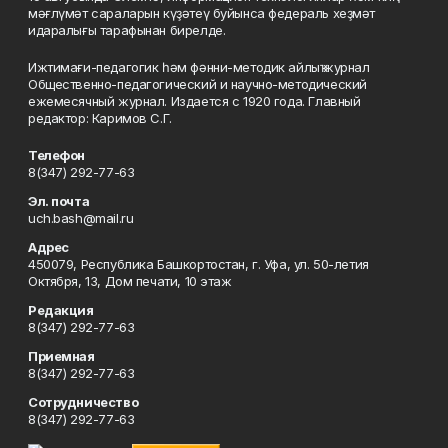
мәғлүмәт сараларын күҙәтеү буйынса федераль хеҙмәт
идаралығы тарафынан бирелде.
Ижтимағи-педагогик һәм фәнни-методик айлыҡ журнал
Общественно-педагогический и научно-методический
ежемесячный журнал. Издается с 1920 года. Главный
редактор: Каримов С.Г.
Телефон
8(347) 292-77-63
Эл. почта
uch.bash@mail.ru
Адрес
450079, Республика Башкортостан, г. Уфа, ул. 50-летия
Октября, 13, Дом печати, 10 этаж
Редакция
8(347) 292-77-63
Приемная
8(347) 292-77-63
Сотрудничество
8(347) 292-77-63