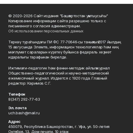
© 2020-2026 Сайт издания "Башҡортостан уҡытыусыһы"
Копирование информации сайта разрешено только с
письменного согласия администрации.
Об использовании персональных данных
Теркәү тураһындағы ПИ ФС 77‑70646‑сы таныҡлыҡ 2017 йылдың
15 авгусында Элемтә, информацион технологиялар һәм киң
мәғлүмәт сараларын күҙәтеү буйынса федераль хеҙмәт
идаралығы тарафынан бирелде.
Ижтимағи-педагогик һәм фәнни-методик айлыҡ журнал
Общественно-педагогический и научно-методический
ежемесячный журнал. Издается с 1920 года. Главный
редактор: Каримов С.Г.
Телефон
8(347) 292-77-63
Эл. почта
uch.bash@mail.ru
Адрес
450079, Республика Башкортостан, г. Уфа, ул. 50-летия
Октября, 13, Дом печати, 10 этаж