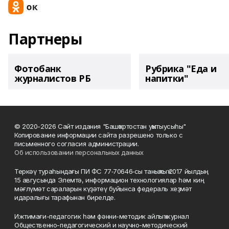
Партнеры
Фотобанк
Рубрика "Еда и
журналистов РБ
напитки"
© 2020-2026 Сайт издания "Башҡортостан уҡытыусыһы"
Копирование информации сайта разрешено только с
письменного согласия администрации.
Об использовании персональных данных
Теркәү тураһындағы ПИ ФС 77‑70646‑сы таныҡлыҡ 2017 йылдың
15 авгусында Элемтә, информацион технологиялар һәм киң
мәғлүмәт сараларын күҙәтеү буйынса федераль хеҙмәт
идаралығы тарафынан бирелде.
Ижтимағи-педагогик һәм фәнни-методик айлыҡ журнал
Общественно-педагогический и научно-методический