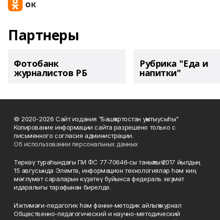
Партнеры
Фотобанк
Рубрика "Еда и
журналистов РБ
напитки"
© 2020-2026 Сайт издания "Башҡортостан уҡытыусыһы"
Копирование информации сайта разрешено только с
письменного согласия администрации.
Об использовании персональных данных
Теркәү тураһындағы ПИ ФС 77‑70646‑сы таныҡлыҡ 2017 йылдың
15 авгусында Элемтә, информацион технологиялар һәм киң
мәғлүмәт сараларын күҙәтеү буйынса федераль хеҙмәт
идаралығы тарафынан бирелде.
Ижтимағи-педагогик һәм фәнни-методик айлыҡ журнал
Общественно-педагогический и научно-методический