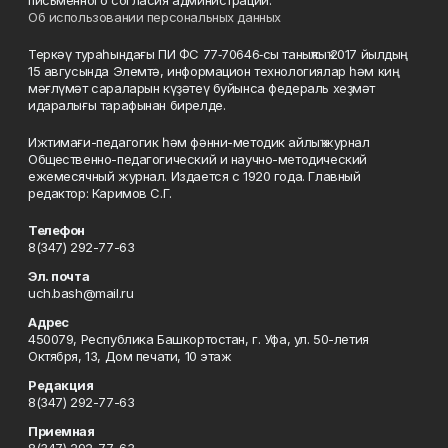
письменного согласия администрации.
Об использовании персональных данных
Теркәү тураһындағы ПИ ФС 77‑70646‑сы таныҡлыҡ 2017 йылдың
15 авгусында Элемтә, информацион технологиялар һәм киң
мәғлүмәт сараларын күҙәтеү буйынса федераль хеҙмәт
идаралығы тарафынан бирелде.
Ижтимағи-педагогик һәм фәнни-методик айлыҡ журнал
Общественно-педагогический и научно-методический
ежемесячный журнал. Издается с 1920 года. Главный
редактор: Каримов С.Г.
Телефон
8(347) 292-77-63
Эл. почта
uch.bash@mail.ru
Адрес
450079, Республика Башкортостан, г. Уфа, ул. 50-летия
Октября, 13, Дом печати, 10 этаж
Редакция
8(347) 292-77-63
Приемная