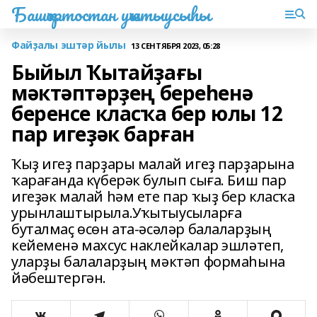
Башҡортостан уҡытыусыһы
Файҙалы эштәр йылы
13 СЕНТЯБРЯ 2023, 05:28
Быйыл Ҡытайҙағы
мәктәптәрҙең береһенә
беренсе класҡа бер юлы 12
пар игеҙәк барған
Ҡыҙ игеҙ парҙары малай игеҙ парҙарына
ҡарағанда күберәк булып сыға. Биш пар
игеҙәк малай һәм ете пар ҡыҙ бер класҡа
урынлаштырыла.Уҡытыусыларға
буталмаҫ өсөн ата-әсәләр балаларҙың
кейеменә махсус наклейкалар эшләтеп,
уларҙы балаларҙың мәктәп формаһына
йәбештергән.