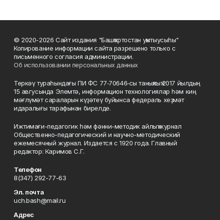
© 2020-2026 Сайт издания "Башҡортостан уҡытыусыһы"
Копирование информации сайта разрешено только с
письменного согласия администрации.
Об использовании персональных данных
Теркәү тураһындағы ПИ ФС 77‑70646‑сы таныҡлыҡ 2017 йылдың
15 авгусында Элемтә, информацион технологиялар һәм киң
мәғлүмәт сараларын күҙәтеү буйынса федераль хеҙмәт
идаралығы тарафынан бирелде.
Ижтимағи-педагогик һәм фәнни-методик айлыҡ журнал
Общественно-педагогический и научно-методический
ежемесячный журнал. Издается с 1920 года. Главный
редактор: Каримов С.Г.
Телефон
8(347) 292-77-63
Эл. почта
uch.bash@mail.ru
Адрес