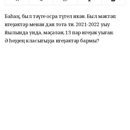
Баҡһаң, был тәүге осраҡ түгел икән. Был мәктәп
игеҙәктәр менән дан тота ти. 2021-2022 уҡыу
йылында унда, мәҫәлән, 13 пар игеҙәк уҡыған.
Ә һеҙҙең класығыҙҙа игеҙәктәр бармы?