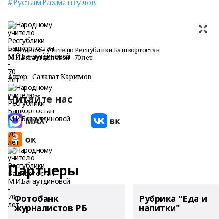
#РустамРахмангулов
Народному учителю Республики Башкортостан
М.И.Багаутдиновой - 70 лет
Автор:
Салават Каримов
Читайте нас
Партнеры
Фотобанк
Рубрика "Еда и
журналистов РБ
напитки"