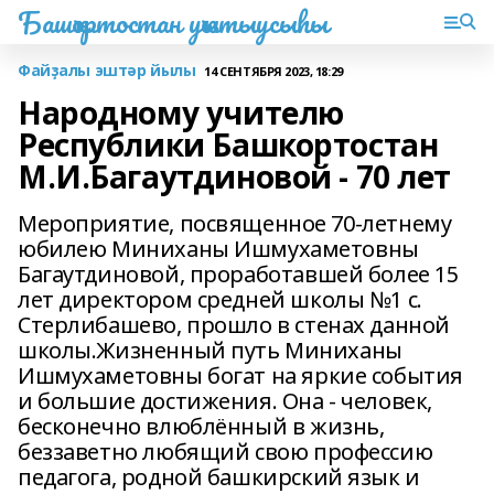
Башҡортостан уҡытыусыһы
Файҙалы эштәр йылы
14 СЕНТЯБРЯ 2023, 18:29
Народному учителю
Республики Башкортостан
М.И.Багаутдиновой - 70 лет
Мероприятие, посвященное 70-летнему
юбилею Миниханы Ишмухаметовны
Багаутдиновой, проработавшей более 15
лет директором средней школы №1 с.
Стерлибашево, прошло в стенах данной
школы.Жизненный путь Миниханы
Ишмухаметовны богат на яркие события
и большие достижения. Она - человек,
бесконечно влюблённый в жизнь,
беззаветно любящий свою профессию
педагога, родной башкирский язык и