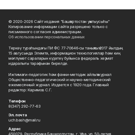
© 2020-2026 Сайт издания "Башҡортостан уҡытыусыһы"
Копирование информации сайта разрешено только с
письменного согласия администрации.
Об использовании персональных данных
Теркәү тураһындағы ПИ ФС 77‑70646‑сы таныҡлыҡ 2017 йылдың
15 авгусында Элемтә, информацион технологиялар һәм киң
мәғлүмәт сараларын күҙәтеү буйынса федераль хеҙмәт
идаралығы тарафынан бирелде.
Ижтимағи-педагогик һәм фәнни-методик айлыҡ журнал
Общественно-педагогический и научно-методический
ежемесячный журнал. Издается с 1920 года. Главный
редактор: Каримов С.Г.
Телефон
8(347) 292-77-63
Эл. почта
uch.bash@mail.ru
Адрес
450079, Республика Башкортостан, г. Уфа, ул. 50-летия