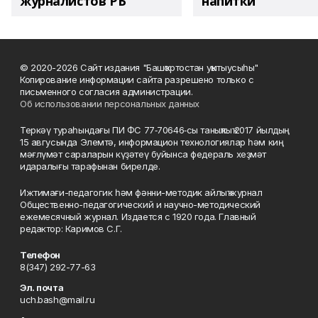
журналистов РБ
напитки"
© 2020-2026 Сайт издания "Башҡортостан уҡытыусыһы"
Копирование информации сайта разрешено только с
письменного согласия администрации.
Об использовании персональных данных
Теркәү тураһындағы ПИ ФС 77‑70646‑сы таныҡлыҡ 2017 йылдың
15 авгусында Элемтә, информацион технологиялар һәм киң
мәғлүмәт сараларын күҙәтеү буйынса федераль хеҙмәт
идаралығы тарафынан бирелде.
Ижтимағи-педагогик һәм фәнни-методик айлыҡ журнал
Общественно-педагогический и научно-методический
ежемесячный журнал. Издается с 1920 года. Главный
редактор: Каримов С.Г.
Телефон
8(347) 292-77-63
Эл. почта
uch.bash@mail.ru