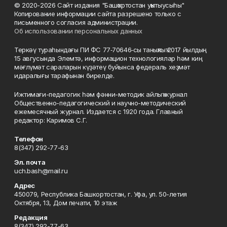
© 2020-2026 Сайт издания "Башҡортостан уҡытыусыһы"
Копирование информации сайта разрешено только с
письменного согласия администрации.
Об использовании персональных данных
Теркәү тураһындағы ПИ ФС 77‑70646‑сы таныҡлыҡ 2017 йылдың
15 авгусында Элемтә, информацион технологиялар һәм киң
мәғлүмәт сараларын күҙәтеү буйынса федераль хеҙмәт
идаралығы тарафынан бирелде.
Ижтимағи-педагогик һәм фәнни-методик айлыҡ журнал
Общественно-педагогический и научно-методический
ежемесячный журнал. Издается с 1920 года. Главный
редактор: Каримов С.Г.
Телефон
8(347) 292-77-63
Эл. почта
uch.bash@mail.ru
Адрес
450079, Республика Башкортостан, г. Уфа, ул. 50-летия
Октября, 13, Дом печати, 10 этаж
Редакция
8(347) 292-77-63