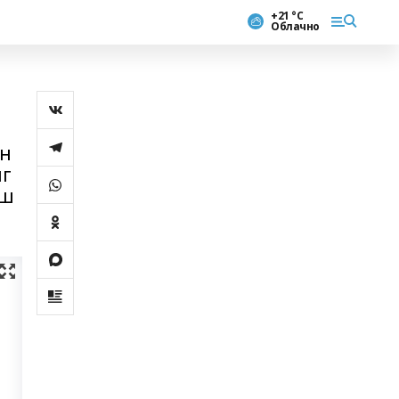
+21 °С
Облачно
өн
нг
ыш