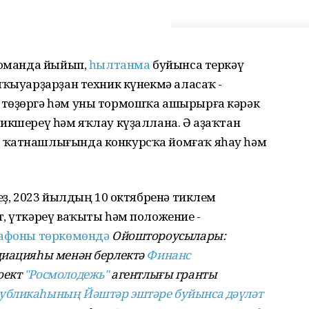
 команда йыйып,
һылтанма
буйынса теркәү
шҡыуарҙарҙан техник күнекмә аласаҡ -
 төҙөргә һәм уны тормошҡа ашырырға кәрәк
икшереү һәм яҡлау күҙаллана. Ә аҙаҡтан
 ҡатнашлығында конкурсҡа йомғаҡ яһау һәм
еҙ, 2023 йылдың 10 октябренә тиклем
, үткәреү ваҡыты һәм положение -
арафоны төркөмөндә
Ойоштороусылары:
циацияһы менән берлектә
Финанс
оект
"Росмолодежь"
агентлығы гранты
убликаһының Йәштәр эштәре буйынса дәүләт