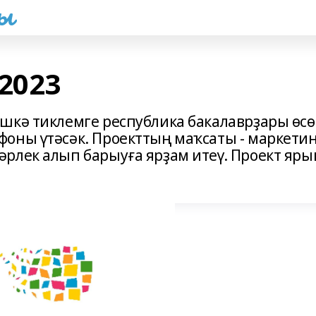
һы
2023
шкә тиклемге республика бакалаврҙары өс
оны үтәсәк. Проекттың маҡсаты - маркети
рлек алып барыуға ярҙам итеү. Проект яр