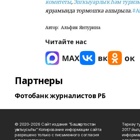
комитеты
,
Эшҡыуарлыҡ һәм туриз
ярҙамында тормошҡа ашырыла.
#А
Автор:
Альфия Янтурина
Читайте нас
Партнеры
Фотобанк журналистов РБ
© 2020-2026 Сайт издания "Башҡортостан
Теркәү т
уҡытыусыһы" Копирование информации сайта
2017 йыл
разрешено только с письменного согласия
информац