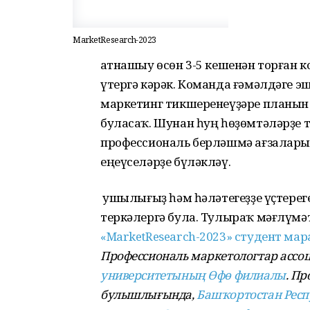
MarketResearch-2023
Ҡатнашыу өсөн 3-5 кешенән торған
үтергә кәрәк. Команда ғәмәлдәге э
маркетинг тикшеренеүҙәре планын
буласаҡ. Шунан һуң һөҙөмтәләрҙе т
профессиональ берләшмә ағзалары
еңеүселәрҙе бүләкләү.
Ҡушылығыҙ һәм һәләтегеҙҙе үҫтерег
теркәлергә була. Тулыраҡ мәғлүмәт
«MarketResearch-2023» студент м
Профессиональ маркетологтар ассо
университетының Өфө филиалы
. Пр
булышлығында,
Башҡортостан Респ