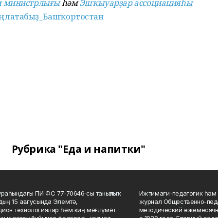
м министрлығы
һәм
Эшҡыуарҙар ассоциацияһы
ңлатабыҙ_Башҡортостан
Рубрика "Еда и напитки"
ураһындағы ПИ ФС 77‑70646‑сы таныҡлыҡ
Ижтимағи-педагогик һәм 
дың 15 авгусында Элемтә,
журнал Общественно-педа
ион технологиялар һәм киң мәғлүмәт
методический ежемесячн