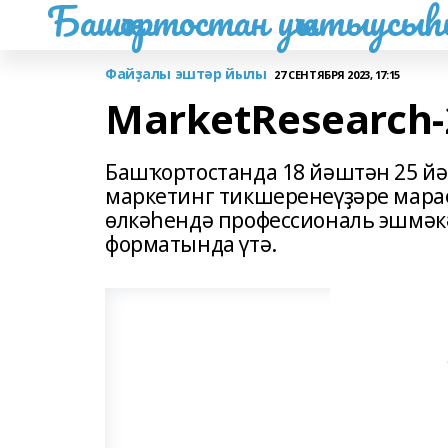
Башҡортостан уҡытыусы
Файҙалы эштәр йылы
27 СЕНТЯБРЯ 2023, 17:15
MarketResearch-
Башҡортостанда 18 йәштән 25 йә
маркетинг тикшеренеүҙәре мараф
өлкәһендә профессиональ эшмәкә
форматында үтә.