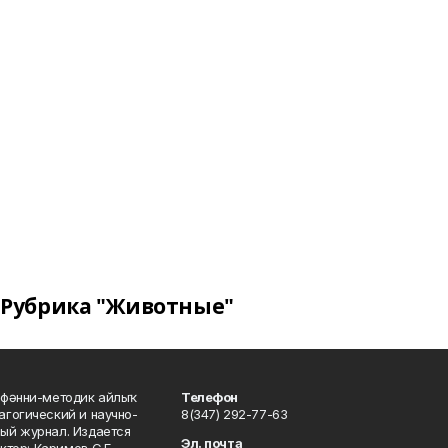
Рубрика "Животные"
фәнни-методик айлыҡ
Телефон
гогический и научно-
8(347) 292-77-63
ый журнал. Издается
Эл. почта