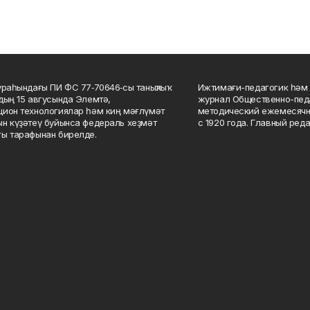
ураһындағы ПИ ФС 77‑70646‑сы таныҡлыҡ
Ижтимағи-педагогик һәм 
дың 15 авгусында Элемтә,
журнал Общественно-педа
ион технологиялар һәм киң мәғлүмәт
методический ежемесячн
н күҙәтеү буйынса федераль хеҙмәт
с 1920 года. Главный реда
ы тарафынан бирелде.