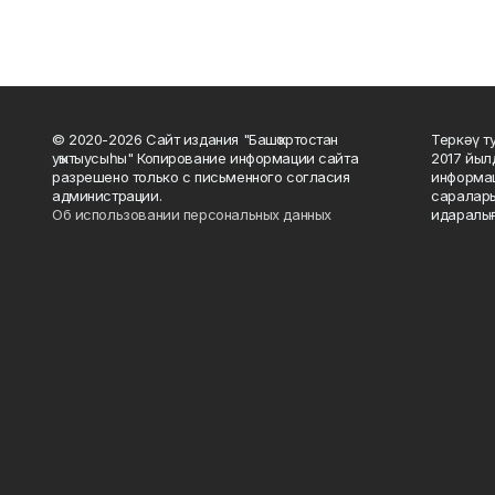
© 2020-2026 Сайт издания "Башҡортостан
Теркәү т
уҡытыусыһы" Копирование информации сайта
2017 йыл
разрешено только с письменного согласия
информац
администрации.
саралары
Об использовании персональных данных
идаралығ