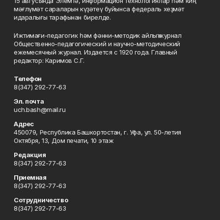
15 авгусында Элемтә, информацион технологиялар һәм киң
мәғлүмәт сараларын күҙәтеү буйынса федераль хеҙмәт
идаралығы тарафынан бирелде.
Ижтимағи-педагогик һәм фәнни-методик айлыҡ журнал
Общественно-педагогический и научно-методический
ежемесячный журнал. Издается с 1920 года. Главный
редактор: Каримов С.Г.
Телефон
8(347) 292-77-63
Эл. почта
uch.bash@mail.ru
Адрес
450079, Республика Башкортостан, г. Уфа, ул. 50-летия
Октября, 13, Дом печати, 10 этаж
Редакция
8(347) 292-77-63
Приемная
8(347) 292-77-63
Сотрудничество
8(347) 292-77-63