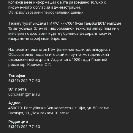
Копирование информации сайта разрешено только с
письменного согласия администрации.
Об использовании персональных данных
Теркәү тураһындағы ПИ ФС 77‑70646‑сы таныҡлыҡ 2017 йылдың
15 авгусында Элемтә, информацион технологиялар һәм киң
мәғлүмәт сараларын күҙәтеү буйынса федераль хеҙмәт
идаралығы тарафынан бирелде.
Ижтимағи-педагогик һәм фәнни-методик айлыҡ журнал
Общественно-педагогический и научно-методический
ежемесячный журнал. Издается с 1920 года. Главный
редактор: Каримов С.Г.
Телефон
8(347) 292-77-63
Эл. почта
uch.bash@mail.ru
Адрес
450079, Республика Башкортостан, г. Уфа, ул. 50-летия
Октября, 13, Дом печати, 10 этаж
Редакция
8(347) 292-77-63