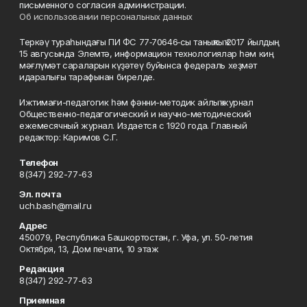
письменного согласия администрации.
Об использовании персональных данных
Теркәү тураһындағы ПИ ФС 77‑70646‑сы таныҡлыҡ 2017 йылдың
15 авгусында Элемтә, информацион технологиялар һәм киң
мәғлүмәт сараларын күҙәтеү буйынса федераль хеҙмәт
идаралығы тарафынан бирелде.
Ижтимағи-педагогик һәм фәнни-методик айлыҡ журнал
Общественно-педагогический и научно-методический
ежемесячный журнал. Издается с 1920 года. Главный
редактор: Каримов С.Г.
Телефон
8(347) 292-77-63
Эл. почта
uch.bash@mail.ru
Адрес
450079, Республика Башкортостан, г. Уфа, ул. 50-летия
Октября, 13, Дом печати, 10 этаж
Редакция
8(347) 292-77-63
Приемная