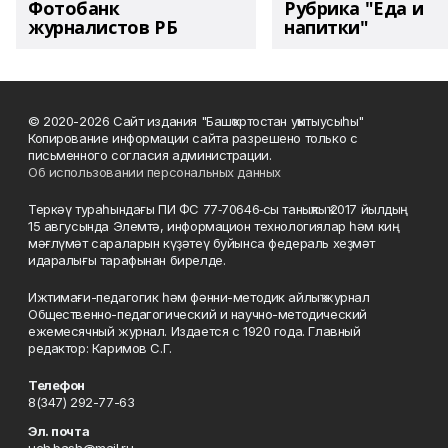
Фотобанк
Рубрика "Еда и
журналистов РБ
напитки"
© 2020-2026 Сайт издания "Башҡортостан уҡытыусыһы"
Копирование информации сайта разрешено только с
письменного согласия администрации.
Об использовании персональных данных
Теркәү тураһындағы ПИ ФС 77‑70646‑сы таныҡлыҡ 2017 йылдың
15 авгусында Элемтә, информацион технологиялар һәм киң
мәғлүмәт сараларын күҙәтеү буйынса федераль хеҙмәт
идаралығы тарафынан бирелде.
Ижтимағи-педагогик һәм фәнни-методик айлыҡ журнал
Общественно-педагогический и научно-методический
ежемесячный журнал. Издается с 1920 года. Главный
редактор: Каримов С.Г.
Телефон
8(347) 292-77-63
Эл. почта