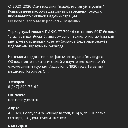
© 2020-2026 Сайт издания "Башҡортостан уҡытыусыһы"
Копирование информации сайта разрешено только с
письменного согласия администрации.
Об использовании персональных данных
Теркәү тураһындағы ПИ ФС 77‑70646‑сы таныҡлыҡ 2017 йылдың
15 авгусында Элемтә, информацион технологиялар һәм киң
мәғлүмәт сараларын күҙәтеү буйынса федераль хеҙмәт
идаралығы тарафынан бирелде.
Ижтимағи-педагогик һәм фәнни-методик айлыҡ журнал
Общественно-педагогический и научно-методический
ежемесячный журнал. Издается с 1920 года. Главный
редактор: Каримов С.Г.
Телефон
8(347) 292-77-63
Эл. почта
uch.bash@mail.ru
Адрес
450079, Республика Башкортостан, г. Уфа, ул. 50-летия
Октября, 13, Дом печати, 10 этаж
Редакция