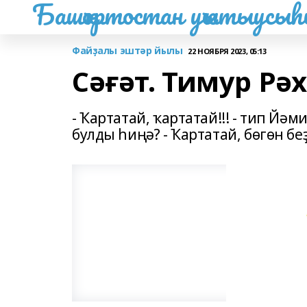
Башҡортостан уҡытыусы
Файҙалы эштәр йылы
22 НОЯБРЯ 2023, 05:13
Сәғәт. Тимур Рә
- Ҡартатай, ҡартатай!!! - тип Йәм
булды һиңә? - Ҡартатай, бөгөн бе