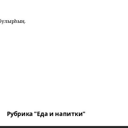
е булырһың.
Рубрика "Еда и напитки"