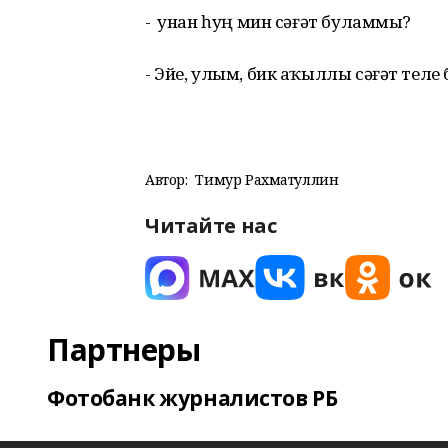
- Ә унан һуң мин сәғәт буламмы?
- Эйе, улым, бик аҡыллы сәғәт тел
Автор:
Тимур Рахматуллин
Читайте нас
Партнеры
Фотобанк журналистов РБ