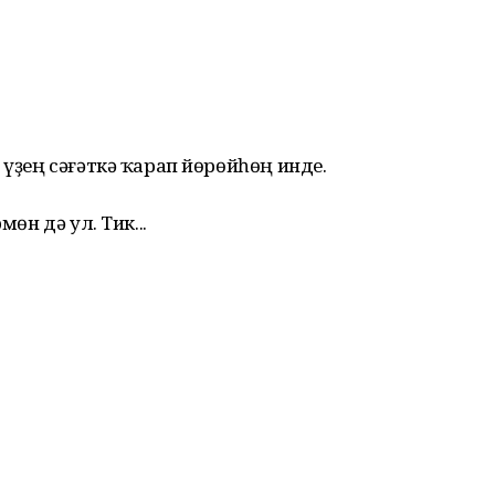
 үҙең сәғәткә ҡарап йөрөйһөң инде.
мөн дә ул. Тик...