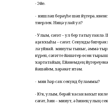
- Эйе.
- Ә нишләп берәүһе шәп йүгерә, ике
тиерлек. Ниңә улай ул?
- Улым, сәғәт – ул бер татыу ғаилә.
аҙаҡҡыһы – сәғәт. Секунды бигерәк 
лә уйнай. Ә минуты тыныс, әммә т
күреп, сәғәтте йәшәтер өсөн тыры
ҡартатайың. Ейәнемдең йүгереүе
йәшәйем, хәрәкәт итәм.
- Ә мин һәр саҡ секунд буламмы?
- Юҡ, улым, берәй ҡасан ваҡыт киле
сәғәт, һин ­– минут, ә һинең улың с