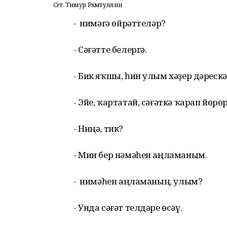
Сәғәт. Тимур Рәхмәтуллин
- Ә нимәгә өйрәттеләр?
- Сәғәтте белергә.
- Бик яҡшы, һин улым хәҙер дәрескә
- Эйе, ҡартатай, сәғәткә ҡарап йөрөр
- Ниңә, тик?
- Мин бер нәмәһен аңламаным.
- Ә нимәһен аңламаның, улым?
- Унда сәғәт телдәре өсәү.