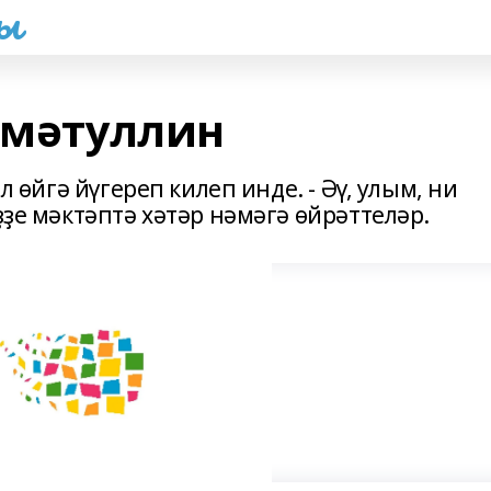
һы
хмәтуллин
ил өйгә йүгереп килеп инде. - Әү, улым, ни
ҙҙе мәктәптә хәтәр нәмәгә өйрәттеләр.