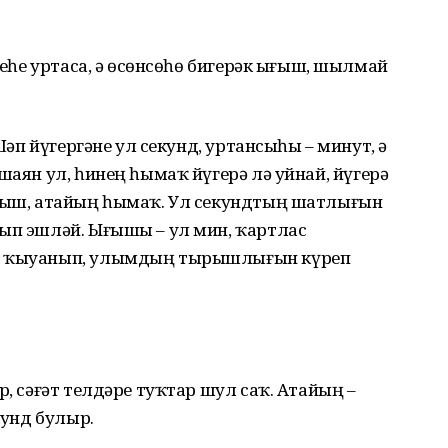
нсеһе уртаса, ә өсөнсөһө бигерәк ығыш, шылмай
 Шәп йүгергәне ул секунд, уртансыһы – минут, ә
шаян ул, һинең һымаҡ йүгерә лә уйнай, йүгерә
ырыш, атайың һымаҡ. Ул секундтың шатлығын
шып эшләй. Ығышы – ул мин, ҡартлас
нә ҡыуанып, улымдың тырышлығын күреп
р, сәғәт телдәре туҡтар шул саҡ. Атайың –
екунд булыр.