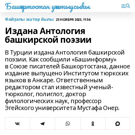
Башҡортостан уҡытыусыһы
Файҙалы эштәр йылы
23 НОЯБРЯ 2023, 11:56
Издана Антология
башкирской поэзии
В Турции издана Антология башкирской
поэзии. Как сообщили «Башинформу»
в Союзе писателей Башкортостана, данное
издание выпущено Институтом тюркских
языков в Анкаре. Ответственным
редактором стал известный ученый-
тюрколог, полиглот, доктор
филологических наук, профессор
Эгейского университета Мустафа Онер.