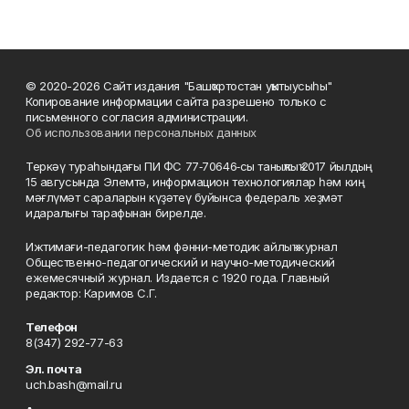
© 2020-2026 Сайт издания "Башҡортостан уҡытыусыһы"
Копирование информации сайта разрешено только с
письменного согласия администрации.
Об использовании персональных данных
Теркәү тураһындағы ПИ ФС 77‑70646‑сы таныҡлыҡ 2017 йылдың
15 авгусында Элемтә, информацион технологиялар һәм киң
мәғлүмәт сараларын күҙәтеү буйынса федераль хеҙмәт
идаралығы тарафынан бирелде.
Ижтимағи-педагогик һәм фәнни-методик айлыҡ журнал
Общественно-педагогический и научно-методический
ежемесячный журнал. Издается с 1920 года. Главный
редактор: Каримов С.Г.
Телефон
8(347) 292-77-63
Эл. почта
uch.bash@mail.ru