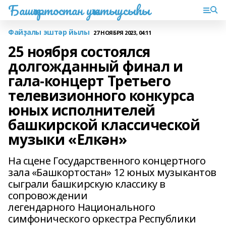
Башҡортостан уҡытыусыһы
Файҙалы эштәр йылы
27 НОЯБРЯ 2023, 04:11
25 ноября состоялся
долгожданный финал и
гала-концерт Третьего
телевизионного конкурса
юных исполнителей
башкирской классической
музыки «Елкән»
На сцене Государственного концертного
зала «Башкортостан» 12 юных музыкантов
сыграли башкирскую классику в
сопровождении
легендарного Национального
симфонического оркестра Республики