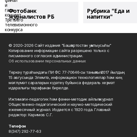
Фотобанк
Рубрика "Еда и
журналистов РБ
напитки"
© 2020-2026 Сайт издания "Башҡортостан уҡытыусыһы"
Копирование информации сайта разрешено только с
письменного согласия администрации.
Об использовании персональных данных
Теркәү тураһындағы ПИ ФС 77‑70646‑сы таныҡлыҡ 2017 йылдың
15 авгусында Элемтә, информацион технологиялар һәм киң
мәғлүмәт сараларын күҙәтеү буйынса федераль хеҙмәт
идаралығы тарафынан бирелде.
Ижтимағи-педагогик һәм фәнни-методик айлыҡ журнал
Общественно-педагогический и научно-методический
ежемесячный журнал. Издается с 1920 года. Главный
редактор: Каримов С.Г.
Телефон
8(347) 292-77-63