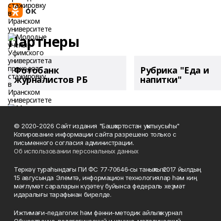
Партнеры
Фотобанк
Рубрика "Еда и
журналистов РБ
напитки"
© 2020-2026 Сайт издания "Башҡортостан уҡытыусыһы"
Копирование информации сайта разрешено только с
письменного согласия администрации.
Об использовании персональных данных
Теркәү тураһындағы ПИ ФС 77‑70646‑сы таныҡлыҡ 2017 йылдың
15 авгусында Элемтә, информацион технологиялар һәм киң
мәғлүмәт сараларын күҙәтеү буйынса федераль хеҙмәт
идаралығы тарафынан бирелде.
Ижтимағи-педагогик һәм фәнни-методик айлыҡ журнал