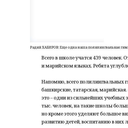
Радий ХАБИРОВ: Еще одна наша полилингвальная гимн
Всего в школе учатся 439 человек
и марийском языках. Ребята углубл
Напомню, всего полилингвальных ги
башкирские, татарская, марийская. 
это – одни из сильнейших учебных з
тыс. человек, на такие школы больш
но кроме этого уделяют большое в
развитию детей, воспитанию в них 