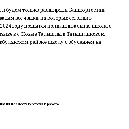
л будем только расширять. Башкортостан –
атим все языки, на которых сегодня в
в 2024 году появится полилингвальная школа с
языке в с. Новые Татышлы в Татышлинском
ижбулякском районе школу с обучением на
азия полностью готова к работе