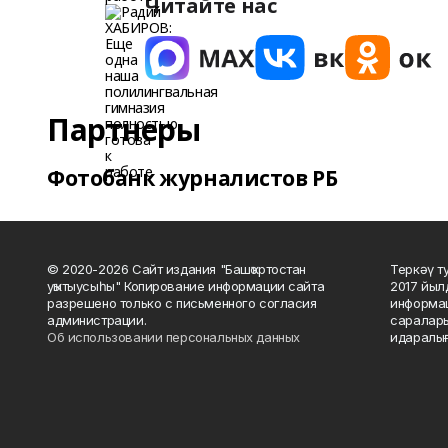
Читайте нас
Партнеры
Фотобанк журналистов РБ
© 2020-2026 Сайт издания "Башҡортостан
Теркәү т
уҡытыусыһы" Копирование информации сайта
2017 йыл
разрешено только с письменного согласия
информац
администрации.
саралары
Об использовании персональных данных
идаралығ