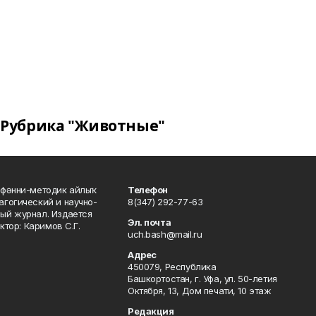
Рубрика "Животные"
фәнни-методик айлыҡ
Телефон
гогический и научно-
8(347) 292-77-63
ый журнал. Издается
Эл. почта
ктор: Каримов С.Г.
uch.bash@mail.ru
Адрес
450079, Республика
Башкортостан, г. Уфа, ул. 50-летия
Октября, 13, Дом печати, 10 этаж
Редакция