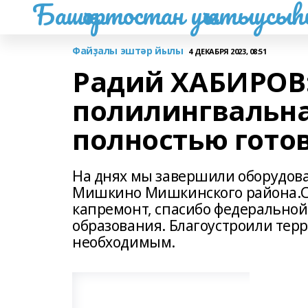
Башҡортостан уҡытыусы
Файҙалы эштәр йылы
4 ДЕКАБРЯ 2023, 08:51
Радий ХАБИРОВ:
полилингвальн
полностью готов
На днях мы завершили оборудов
Мишкино Мишкинского района.С 
капремонт, спасибо федерально
образования. Благоустроили терр
необходимым.