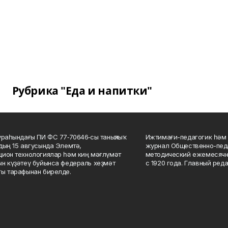
Рубрика "Еда и напитки"
ураһындағы ПИ ФС 77‑70646‑сы таныҡлыҡ
Ижтимағи-педагогик һәм 
дың 15 авгусында Элемтә,
журнал Общественно-педа
ион технологиялар һәм киң мәғлүмәт
методический ежемесячн
н күҙәтеү буйынса федераль хеҙмәт
с 1920 года. Главный реда
ы тарафынан бирелде.