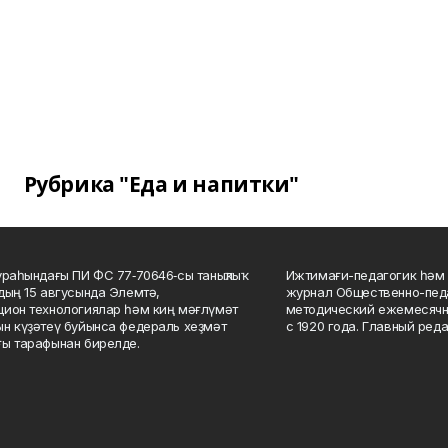
Рубрика "Еда и напитки"
ураһындағы ПИ ФС 77‑70646‑сы таныҡлыҡ
Ижтимағи-педагогик һәм 
дың 15 авгусында Элемтә,
журнал Общественно-педа
ион технологиялар һәм киң мәғлүмәт
методический ежемесячн
н күҙәтеү буйынса федераль хеҙмәт
с 1920 года. Главный реда
ы тарафынан бирелде.