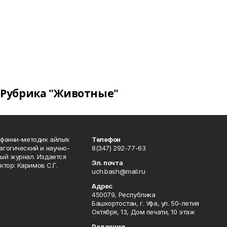
Рубрика "Животные"
фәнни-методик айлыҡ
Телефон
гогический и научно-
8(347) 292-77-63
ый журнал. Издается
Эл. почта
ктор: Каримов С.Г.
uch.bash@mail.ru
Адрес
450079, Республика
Башкортостан, г. Уфа, ул. 50-летия
Октября, 13, Дом печати, 10 этаж
Редакция