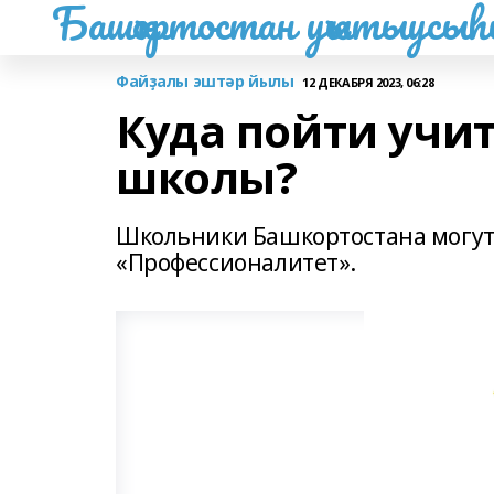
Башҡортостан уҡытыусы
Файҙалы эштәр йылы
12 ДЕКАБРЯ 2023, 06:28
Куда пойти учи
школы?
Школьники Башкортостана могут 
«Профессионалитет».