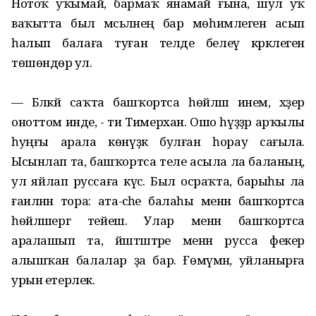
Нотоҡ уҡымай, бармаҡ янамай ғына, шул уҡ
ваҡытта был мәсьәләнең бар мөһимлеген асып
һалып балаға туған телде белеү кәрәклеген
төшөндөрә ул.
— Бәләкәй саҡта башҡортса һөйләшә инем, хәҙер
оноттом инде, - ти Тимерхан. Ошо һүҙҙәр арҡылы
һуңғы арала көнүҙәк булған һорау сағыла.
Ысынлап та, башҡортса теле асыла ла баланың,
ул яйлап руссаға күсә. Был осраҡта, барыһы ла
ғаиләнән тора: ата-әсәһе балаһы менән башҡортса
һөйләшергә тейеш. Улар менән башҡортса
аралашып та, йәштәштәре менән русса фекер
алышҡан балалар ҙа бар. Ғөмүмән, уйланырға
урын етерлек.