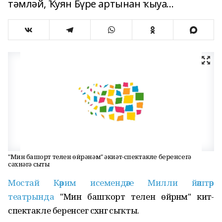
тәмләй, Ҡуян Бүре артынан ҡыуа...
"Мин башҡорт телен өйрәнәм" әкиәт-спектакле беренсегә
сәхнәгә сыҡты
Мостай Кәрим исемендәге Милли йәштәр
театрында
"Мин башҡорт телен өйрәнәм" әкиәт-
спектакле беренсегә сәхнәгә сыҡты.