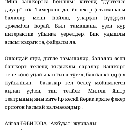
"Мин башҡортса һөйләшәм" әкиәтендә "дүртенсе
диуар" юҡ: Тимерхан да, йәнлектәр ҙә тамашасы
балалар менән һөйләшә, уларҙан һүҙҙәрҙең
тәржемәһен һорай. Был тамашаны үҙенә күрә
интерактив уйынға әүерелдерә. Бик уңышлы
алым: ҡыҙыҡ та, файҙалы ла.
Ошондай яңы, дәртле тамашалар, балалар өсөн
башҡорт телендә ҡыҙыҡлы саралар Башҡорт
теле көнө уңайынан ғына түгел, башҡа көндәрҙә лә
ҡуйылһын, ә балалар тел белеү мөһимлеген
аңлап үҫһен, тип теләйек! Милли йәштәр
театрының яңы әкиәте һәр кескәй йөрәккә кәрәкле фекер
орлоғон һалмай ҡалмағандыр...
Айгөл ҒӘБИТОВА, "Аҡбуҙат" журналы