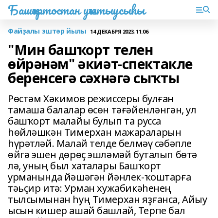
Башҡортостан уҡытыусыһы
Файҙалы эштәр йылы
14 ДЕКАБРЯ 2023, 11:06
"Мин башҡорт телен
өйрәнәм" әкиәт-спектакле
беренсегә сәхнәгә сыҡты
Рөстәм Хәкимов режиссеры булған
тамаша балалар өсөн тәғәйенләнгән, ул
башҡорт малайы булып та русса
һөйләшкән Тимерхан мажараларын
һүрәтләй. Малай телде белмәү сәбәпле
өйгә эшен дөрөҫ эшләмәй буталып бөтә
лә, уның был хаталары Башҡорт
урманында йәшәгән йәнлек-ҡоштарға
тәьҫир итә: Урман хужабикәһенең
тылсымынан һуң Тимерхан яҙғанса, Айыу
ысын кишер ашай башлай, Терпе бал