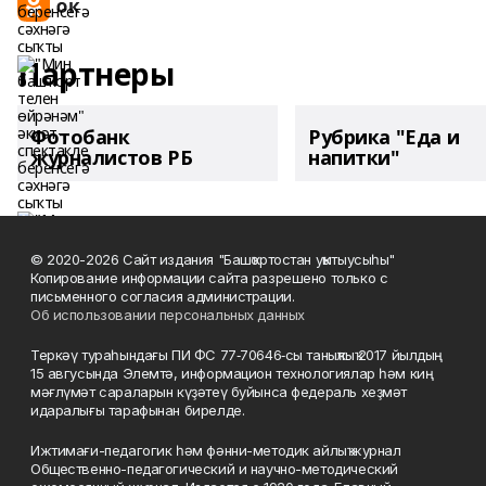
Партнеры
Фотобанк
Рубрика "Еда и
журналистов РБ
напитки"
© 2020-2026 Сайт издания "Башҡортостан уҡытыусыһы"
Копирование информации сайта разрешено только с
письменного согласия администрации.
Об использовании персональных данных
Теркәү тураһындағы ПИ ФС 77‑70646‑сы таныҡлыҡ 2017 йылдың
15 авгусында Элемтә, информацион технологиялар һәм киң
мәғлүмәт сараларын күҙәтеү буйынса федераль хеҙмәт
идаралығы тарафынан бирелде.
Ижтимағи-педагогик һәм фәнни-методик айлыҡ журнал
Общественно-педагогический и научно-методический