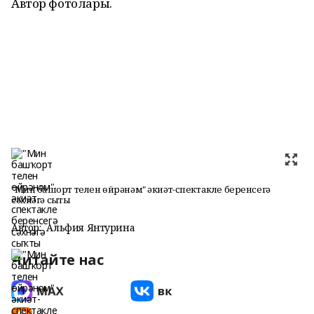
Автор фотолары.
"Мин башҡорт телен өйрәнәм" әкиәт-спектакле беренсегә
сәхнәгә сыҡты
Автор:
Альфия Янтурина
Читайте нас