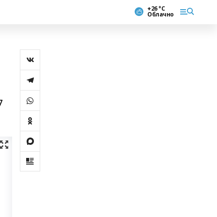
+26 °С
Облачно
7