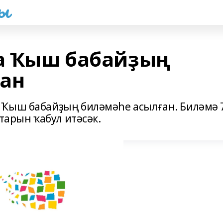
һы
а Ҡыш бабайҙың
ған
 Ҡыш бабайҙың биләмәһе асылған. Биләмә 
ҫтарын ҡабул итәсәк.