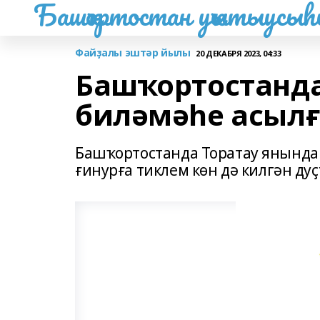
Башҡортостан уҡытыусы
Файҙалы эштәр йылы
20 ДЕКАБРЯ 2023, 04:33
Башҡортостанд
биләмәһе асыл
Башҡортостанда Торатау янында
ғинурға тиклем көн дә килгән ду