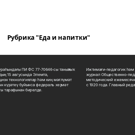
Рубрика "Еда и напитки"
ураһындағы ПИ ФС 77‑70646‑сы таныҡлыҡ
Ижтимағи-педагогик һәм 
дың 15 авгусында Элемтә,
журнал Общественно-педа
ион технологиялар һәм киң мәғлүмәт
методический ежемесячн
н күҙәтеү буйынса федераль хеҙмәт
с 1920 года. Главный реда
ы тарафынан бирелде.