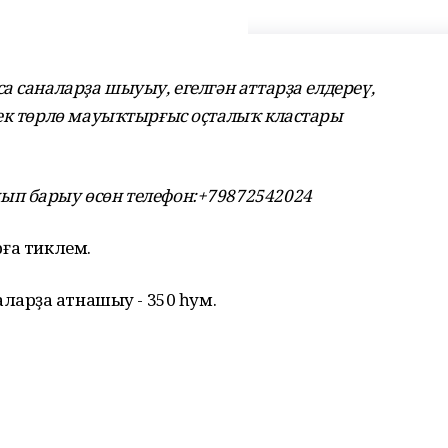
 саналарҙа шыуыу, егелгән аттарҙа елдереү,
үек төрлө мауыҡтырғыс оҫталыҡ кластары
п барыу өсөн телефон:+79872542024
арға тиклем.
ларҙа ҡатнашыу - 350 һум.