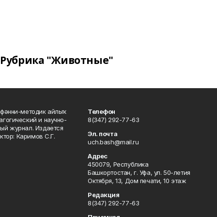
Рубрика "Животные"
фәнни-методик айлыҡ
Телефон
гогический и научно-
8(347) 292-77-63
ый журнал. Издается
Эл. почта
ктор: Каримов С.Г.
uch.bash@mail.ru
Адрес
450079, Республика
Башкортостан, г. Уфа, ул. 50-летия
Октября, 13, Дом печати, 10 этаж
Редакция
8(347) 292-77-63