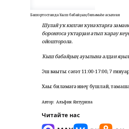
Башҡортостанда Ҡыш бабайҙың биләмәһе асылған
Шулай уҡ килгән ҡунаҡтарға заманса
боронғоса уҡтарҙан атып ҡарау ке
ойошторола.
Ҡыш бабайҙың ауылына алдан яҙылы
Эш ваҡыты: сәғәт 11:00-17:00, 7 ғину
Хаҡы: биләмәгә инеү бушлай, тамаша
Автор:
Альфия Янтурина
Читайте нас