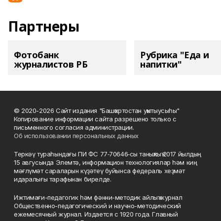
Партнеры
Фотобанк
Рубрика "Еда и
журналистов РБ
напитки"
© 2020-2026 Сайт издания "Башҡортостан уҡытыусыһы"
Копирование информации сайта разрешено только с
письменного согласия администрации.
Об использовании персональных данных
Теркәү тураһындағы ПИ ФС 77‑70646‑сы таныҡлыҡ 2017 йылдың
15 авгусында Элемтә, информацион технологиялар һәм киң
мәғлүмәт сараларын күҙәтеү буйынса федераль хеҙмәт
идаралығы тарафынан бирелде.
Ижтимағи-педагогик һәм фәнни-методик айлыҡ журнал
Общественно-педагогический и научно-методический
ежемесячный журнал. Издается с 1920 года. Главный