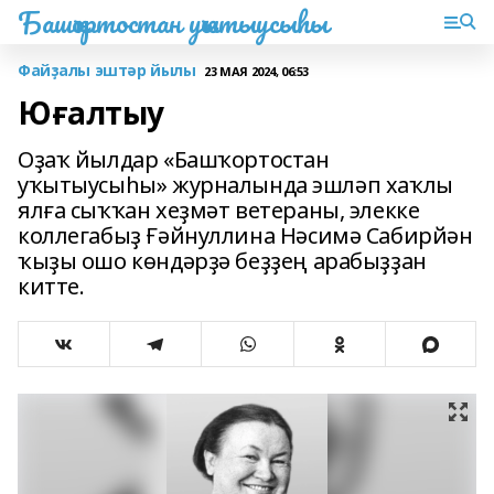
Башҡортостан уҡытыусыһы
Файҙалы эштәр йылы
23 МАЯ 2024, 06:53
Юғалтыу
Оҙаҡ йылдар «Башҡортостан
уҡытыусыһы» журналында эшләп хаҡлы
ялға сыҡҡан хеҙмәт ветераны, элекке
коллегабыҙ Ғәйнуллина Нәсимә Сабирйән
ҡыҙы ошо көндәрҙә беҙҙең арабыҙҙан
китте.