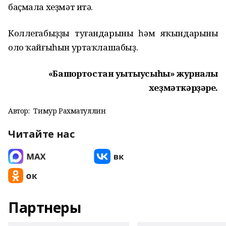
баҫмала хеҙмәт итә.
Коллегабыҙҙың туғандарының һәм яҡындарының
оло ҡайғыһын уртаҡлашабыҙ.
«Башҡортостан уҡытыусыһы» журналы
хеҙмәткәрҙәре.
Автор:
Тимур Рахматуллин
Читайте нас
Партнеры