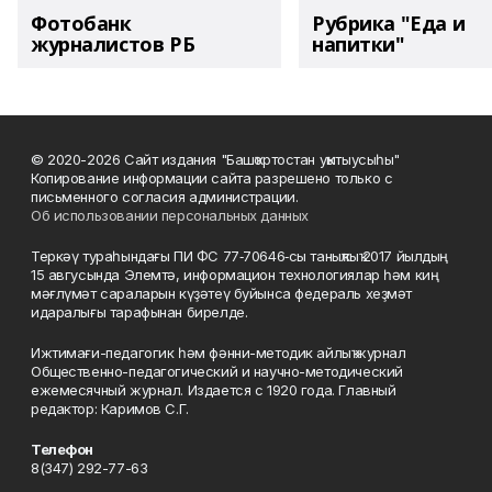
Фотобанк
Рубрика "Еда и
журналистов РБ
напитки"
© 2020-2026 Сайт издания "Башҡортостан уҡытыусыһы"
Копирование информации сайта разрешено только с
письменного согласия администрации.
Об использовании персональных данных
Теркәү тураһындағы ПИ ФС 77‑70646‑сы таныҡлыҡ 2017 йылдың
15 авгусында Элемтә, информацион технологиялар һәм киң
мәғлүмәт сараларын күҙәтеү буйынса федераль хеҙмәт
идаралығы тарафынан бирелде.
Ижтимағи-педагогик һәм фәнни-методик айлыҡ журнал
Общественно-педагогический и научно-методический
ежемесячный журнал. Издается с 1920 года. Главный
редактор: Каримов С.Г.
Телефон
8(347) 292-77-63