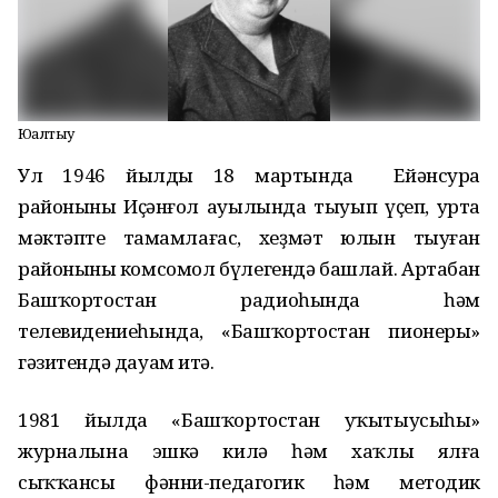
Юғалтыу
Ул 1946 йылдың 18 мартында Ейәнсура
районының Иҫәнғол ауылында тыуып үҫеп, урта
мәктәпте тамамлағас, хеҙмәт юлын тыуған
районының комсомол бүлегендә башлай. Артабан
Башҡортостан радиоһында һәм
телевидениеһында, «Башҡортостан пионеры»
гәзитендә дауам итә.
1981 йылда «Башҡортостан уҡытыусыһы»
журналына эшкә килә һәм хаҡлы ялға
сыҡҡансы фәнни-педагогик һәм методик