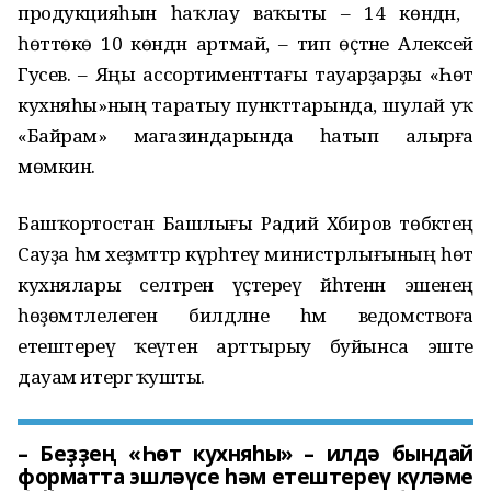
продукцияһын һаҡлау ваҡыты – 14 көндән, ә
һөттөкө 10 көндән артмай, – тип өҫтәне Алексей
Гусев. – Яңы ассортименттағы тауарҙарҙы «Һөт
кухняһы»ның таратыу пункттарында, шулай уҡ
«Байрам» магазиндарында һатып алырға
мөмкин.
Башҡортостан Башлығы Радий Хәбиров төбәктең
Сауҙа һәм хеҙмәттәр күрһәтеү министрлығының һөт
кухнялары селтәрен үҫтереү йәһәтенән эшенең
һөҙөмтәлелеген билдәләне һәм ведомствоға
етештереү ҡеүәтен арттырыу буйынса эште
дауам итергә ҡушты.
– Беҙҙең «Һөт кухняһы» – илдә бындай
форматта эшләүсе һәм етештереү күләме