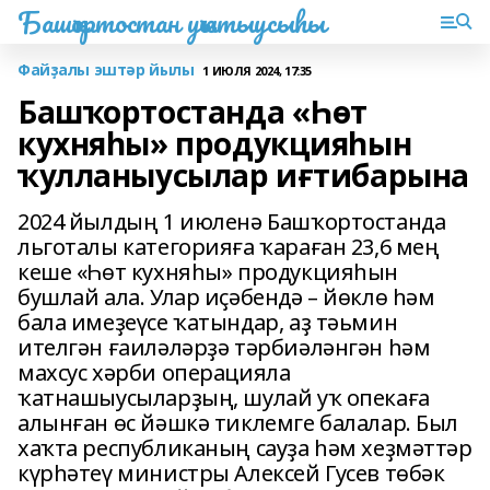
Башҡортостан уҡытыусыһы
Файҙалы эштәр йылы
1 ИЮЛЯ 2024, 17:35
Башҡортостанда «Һөт
кухняһы» продукцияһын
ҡулланыусылар иғтибарына
2024 йылдың 1 июленә Башҡортостанда
льготалы категорияға ҡараған 23,6 мең
кеше «Һөт кухняһы» продукцияһын
бушлай ала. Улар иҫәбендә – йөклө һәм
бала имеҙеүсе ҡатындар, аҙ тәьмин
ителгән ғаиләләрҙә тәрбиәләнгән һәм
махсус хәрби операцияла
ҡатнашыусыларҙың, шулай уҡ опекаға
алынған өс йәшкә тиклемге балалар. Был
хаҡта республиканың сауҙа һәм хеҙмәттәр
күрһәтеү министры Алексей Гусев төбәк