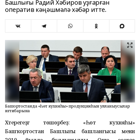
Башлығы Радий Хәбиров уҙғарған
оператив кәңәшмәлә хәбәр итте.
Башҡортостанда «Һөт кухняһы» продукцияһын ҡулланыусылар
иғтибарына
Хәтерегеҙгә төшөрәбеҙ: «Һөт кухняһы»
Башҡортостан Башлығы башланғысы менән
2019 йылда булдырылды. Ошо осорҙа