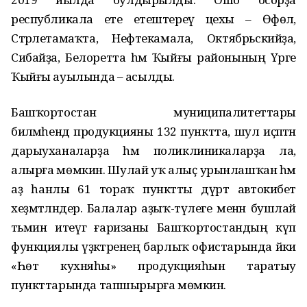
республикала ете етештереү цехы – Өфөлә,
Стәрлетамаҡта, Нефтекамала, Октябрьскийҙа,
Сибайҙа, Белоретта һәм Ҡыйғы районының Үрге
Ҡыйғы ауылында – асылды.
Башҡортостан муниципалитеттары
биләмәһендә продукцияны 132 пунктта, шул иҫәптән
дарыуханаларҙа һәм поликлиникаларҙа ла,
алырға мөмкин. Шулай уҡ алыҫ урынлашҡан һәм
аҙ һанлы 61 тораҡ пунктты дүрт автокибет
хеҙмәтләндерә. Балалар аҙыҡ-түлеге менән бушлай
тәьмин итеүгә ғаризаны Башҡортостандың күп
функциялы үҙәктәренең барлыҡ офистарында йәки
«Һөт кухняһы» продукцияһын таратыу
пункттарында тапшырырға мөмкин.