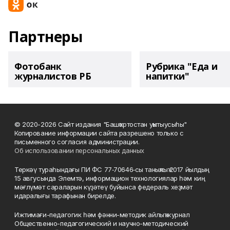
Партнеры
Фотобанк
Рубрика "Еда и
журналистов РБ
напитки"
© 2020-2026 Сайт издания "Башҡортостан уҡытыусыһы"
Копирование информации сайта разрешено только с
письменного согласия администрации.
Об использовании персональных данных
Теркәү тураһындағы ПИ ФС 77‑70646‑сы таныҡлыҡ 2017 йылдың
15 авгусында Элемтә, информацион технологиялар һәм киң
мәғлүмәт сараларын күҙәтеү буйынса федераль хеҙмәт
идаралығы тарафынан бирелде.
Ижтимағи-педагогик һәм фәнни-методик айлыҡ журнал
Общественно-педагогический и научно-методический