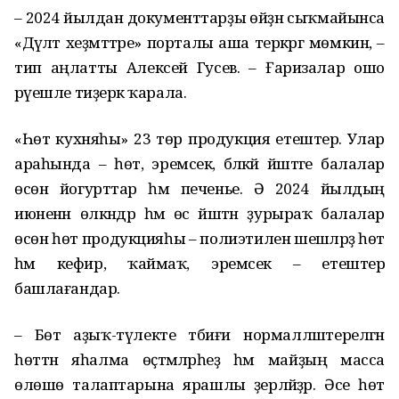
– 2024 йылдан документтарҙы өйҙән сыҡмайынса
«Дәүләт хеҙмәттәре» порталы аша теркәргә мөмкин, –
тип аңлатты Алексей Гусев. – Ғаризалар ошо
рәүешле тиҙерәк ҡарала.
«Һөт кухняһы» 23 төр продукция етештерә. Улар
араһында – һөт, эремсек, бәләкәй йәштәге балалар
өсөн йогурттар һәм печенье. Ә 2024 йылдың
июненән өлкәндәр һәм өс йәштән ҙурыраҡ балалар
өсөн һөт продукцияһы – полиэтилен шешәләрҙә һөт
һәм кефир, ҡаймаҡ, эремсек – етештерә
башлағандар.
– Бөтә аҙыҡ-түлекте тәбиғи нормалләштерелгән
һөттән яһалма өҫтәмәләрһеҙ һәм майҙың масса
өлөшө талаптарына ярашлы әҙерләйҙәр. Әсе һөт