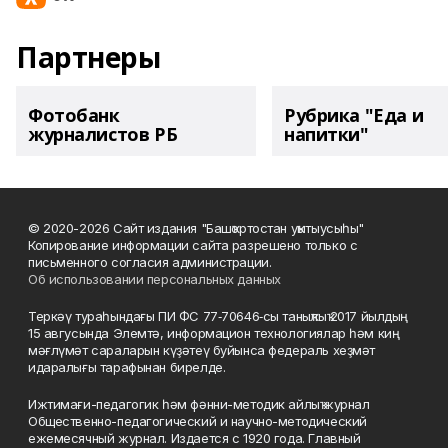
Партнеры
Фотобанк
Рубрика "Еда и
журналистов РБ
напитки"
© 2020-2026 Сайт издания "Башҡортостан уҡытыусыһы"
Копирование информации сайта разрешено только с
письменного согласия администрации.
Об использовании персональных данных
Теркәү тураһындағы ПИ ФС 77‑70646‑сы таныҡлыҡ 2017 йылдың
15 авгусында Элемтә, информацион технологиялар һәм киң
мәғлүмәт сараларын күҙәтеү буйынса федераль хеҙмәт
идаралығы тарафынан бирелде.
Ижтимағи-педагогик һәм фәнни-методик айлыҡ журнал
Общественно-педагогический и научно-методический
ежемесячный журнал. Издается с 1920 года. Главный