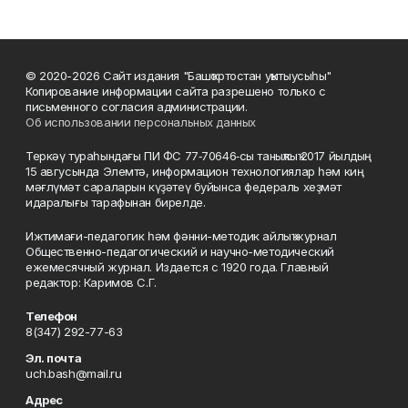
© 2020-2026 Сайт издания "Башҡортостан уҡытыусыһы"
Копирование информации сайта разрешено только с
письменного согласия администрации.
Об использовании персональных данных
Теркәү тураһындағы ПИ ФС 77‑70646‑сы таныҡлыҡ 2017 йылдың
15 авгусында Элемтә, информацион технологиялар һәм киң
мәғлүмәт сараларын күҙәтеү буйынса федераль хеҙмәт
идаралығы тарафынан бирелде.
Ижтимағи-педагогик һәм фәнни-методик айлыҡ журнал
Общественно-педагогический и научно-методический
ежемесячный журнал. Издается с 1920 года. Главный
редактор: Каримов С.Г.
Телефон
8(347) 292-77-63
Эл. почта
uch.bash@mail.ru
Адрес