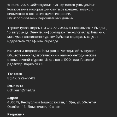
© 2020-2026 Сайт издания "Башҡортостан уҡытыусыһы"
Копирование информации сайта разрешено только с
письменного согласия администрации.
Об использовании персональных данных
Теркәү тураһындағы ПИ ФС 77‑70646‑сы таныҡлыҡ 2017 йылдың
15 авгусында Элемтә, информацион технологиялар һәм киң
мәғлүмәт сараларын күҙәтеү буйынса федераль хеҙмәт
идаралығы тарафынан бирелде.
Ижтимағи-педагогик һәм фәнни-методик айлыҡ журнал
Общественно-педагогический и научно-методический
ежемесячный журнал. Издается с 1920 года. Главный
редактор: Каримов С.Г.
Телефон
8(347) 292-77-63
Эл. почта
uch.bash@mail.ru
Адрес
450079, Республика Башкортостан, г. Уфа, ул. 50-летия
Октября, 13, Дом печати, 10 этаж
Редакция