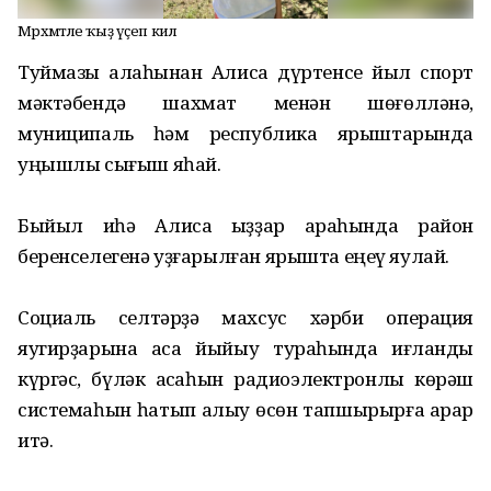
Мәрхәмәтле ҡыҙ үҫеп килә
Туймазы ҡалаһынан Алиса дүртенсе йыл спорт
мәктәбендә шахмат менән шөғөлләнә,
муниципаль һәм республика ярыштарында
уңышлы сығыш яһай.
Быйыл иһә Алиса ҡыҙҙар араһында район
беренселегенә уҙғарылған ярышта еңеү яулай.
Социаль селтәрҙә махсус хәрби операция
яугирҙарына аҡса йыйыу тураһында иғланды
күргәс, бүләк аҡсаһын радиоэлектронлы көрәш
системаһын һатып алыу өсөн тапшырырға ҡарар
итә.