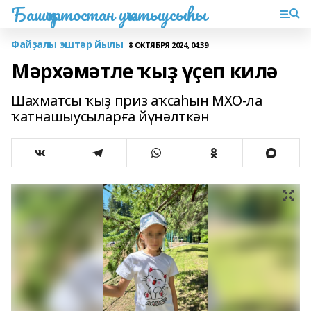
Башҡортостан уҡытыусыһы
Файҙалы эштәр йылы
8 ОКТЯБРЯ 2024, 04:39
Мәрхәмәтле ҡыҙ үҫеп килә
Шахматсы ҡыҙ приз аҡсаһын МХО-ла
ҡатнашыусыларға йүнәлткән