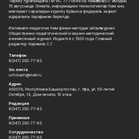
Теркәү тураһындағы ПИ ФС 77‑70646‑сы таныҡлыҡ 2017 йылдың
15 авгусында Элемтә, информацион технологиялар һәм киң
мәғлүмәт сараларын күҙәтеү буйынса федераль хеҙмәт
идаралығы тарафынан бирелде.
Ижтимағи-педагогик һәм фәнни-методик айлыҡ журнал
Общественно-педагогический и научно-методический
ежемесячный журнал. Издается с 1920 года. Главный
редактор: Каримов С.Г.
Телефон
8(347) 292-77-63
Эл. почта
uch.bash@mail.ru
Адрес
450079, Республика Башкортостан, г. Уфа, ул. 50-летия
Октября, 13, Дом печати, 10 этаж
Редакция
8(347) 292-77-63
Приемная
8(347) 292-77-63
Сотрудничество
8(347) 292-77-63