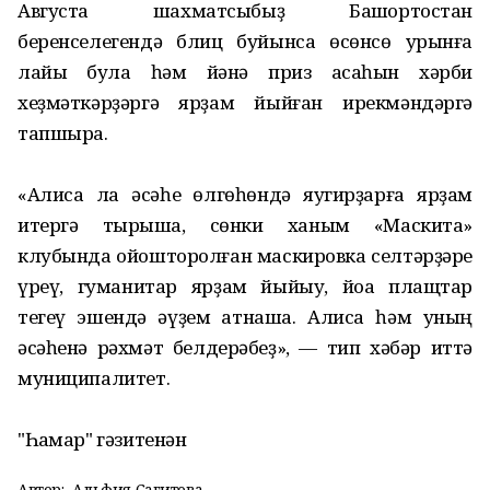
Августа шахматсыбыҙ Башҡортостан
беренселегендә блиц буйынса өсөнсө урынға
лайыҡ була һәм йәнә приз аҡсаһын хәрби
хеҙмәткәрҙәргә ярҙам йыйған ирекмәндәргә
тапшыра.
«Алиса ла әсәһе өлгөһөндә яугирҙарға ярҙам
итергә тырыша, сөнки ханым «Маскита»
клубында ойошторолған маскировка селтәрҙәре
үреү, гуманитар ярҙам йыйыу, йоҡа плащтар
тегеү эшендә әүҙем ҡатнаша. Алиса һәм уның
әсәһенә рәхмәт белдерәбеҙ», — тип хәбәр иттә
муниципалитет.
"Һаҡмар" гәзитенән
Автор:
Альфия Сагитова