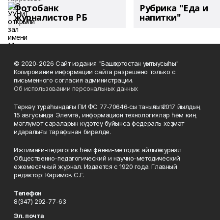
Фотобанк
Рубрика "Еда и
журналистов РБ
напитки"
© 2020-2026 Сайт издания "Башҡортостан уҡытыусыһы"
Копирование информации сайта разрешено только с
письменного согласия администрации.
Об использовании персональных данных
Теркәү тураһындағы ПИ ФС 77‑70646‑сы таныҡлыҡ 2017 йылдың
15 авгусында Элемтә, информацион технологиялар һәм киң
мәғлүмәт сараларын күҙәтеү буйынса федераль хеҙмәт
идаралығы тарафынан бирелде.
Ижтимағи-педагогик һәм фәнни-методик айлыҡ журнал
Общественно-педагогический и научно-методический
ежемесячный журнал. Издается с 1920 года. Главный
редактор: Каримов С.Г.
Телефон
8(347) 292-77-63
Эл. почта