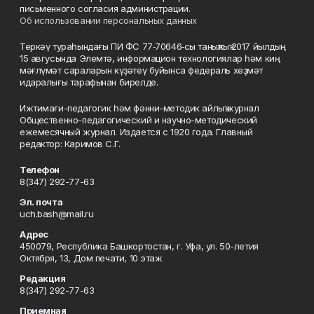
письменного согласия администрации.
Об использовании персональных данных
Теркәү тураһындағы ПИ ФС 77‑70646‑сы таныҡлыҡ 2017 йылдың
15 авгусында Элемтә, информацион технологиялар һәм киң
мәғлүмәт сараларын күҙәтеү буйынса федераль хеҙмәт
идаралығы тарафынан бирелде.
Ижтимағи-педагогик һәм фәнни-методик айлыҡ журнал
Общественно-педагогический и научно-методический
ежемесячный журнал. Издается с 1920 года. Главный
редактор: Каримов С.Г.
Телефон
8(347) 292-77-63
Эл. почта
uch.bash@mail.ru
Адрес
450079, Республика Башкортостан, г. Уфа, ул. 50-летия
Октября, 13, Дом печати, 10 этаж
Редакция
8(347) 292-77-63
Приемная