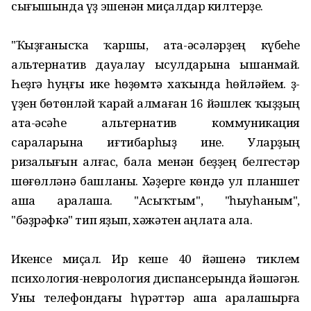
сығышында үҙ эшенән миҫалдар килтерҙе.
"Ҡыҙғанысҡа ҡаршы, ата-әсәләрҙең күбеһе
альтернатив дауалау ысулдарына ышанмай.
Һеҙгә һуңғы ике һөҙөмтә хаҡында һөйләйем. Үҙ-
үҙен бөтөнләй ҡарай алмаған 16 йәшлек ҡыҙҙың
ата-әсәһе альтернатив коммуникация
сараларына иғтибарһыҙ ине. Уларҙың
ризалығын алғас, бала менән беҙҙең белгестәр
шөғөлләнә башланы. Хәҙерге көндә ул планшет
аша аралаша. "Асыҡтым", "һыуһаным",
"бәҙрәфкә" тип яҙып, хәжәтен аңлата ала.
Икенсе миҫал. Ир кеше 40 йәшенә тиклем
психология-неврология диспансерында йәшәгән.
Уны телефондағы һүрәттәр аша аралашырға