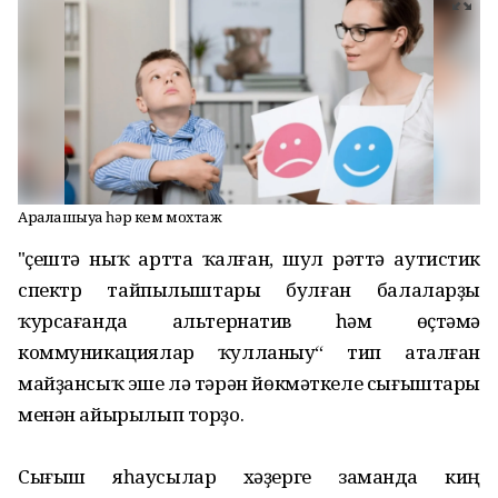
Аралашыуға һәр кем мохтаж
"Үҫештә ныҡ артта ҡалған, шул рәттә аутистик
спектр тайпылыштары булған балаларҙы
ҡурсағанда альтернатив һәм өҫтәмә
коммуникациялар ҡулланыу“ тип аталған
майҙансыҡ эше лә тәрән йөкмәткеле сығыштары
менән айырылып торҙо.
Сығыш яһаусылар хәҙерге заманда киң