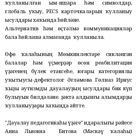
ҡулланылған ым-ишара һәм символдар,
глобаль уҡыу, PECS карточкаларын ҡулланыу
ысулдары хаҡында һөйләне.
Альтернатив һәм өҫтәлмә коммуникациялар
бала һөйләшә алмағанда ҡулланыла.
Өфө ҡалаһының Мөмкинлектәре сикләнгән
балалар һәм үҫмерҙәр өсөн реабилитация
үҙәгенең бүлек етәксеһе, юғары категориялы
уҡытыусы-дефектолог Әғләмова Гөлназ Ирнус
ҡыҙы аутизмды дауалауҙың ысулдары бик күп
булыуын билдәләне. Үҙәктә алдынғы алымдарҙы
ҡулланыуҙары хаҡында әйтте.
"Дауалау педагогикаһы үҙәге" идаралығы рәйесе
Анна Львовна Битова (Мәскәү ҡалаһы)