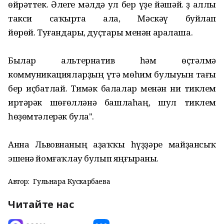
өйрәттек. Әлеге мәлдә ул бер үҙе йәшәй. Үҙ аллы
такси саҡырта ала, Мәскәү буйлап
йөрөй. Туғандары, дуҫтары менән аралаша.
Былар альтернатив һәм өҫтәлмә
коммуникацияларҙың үтә мөһим булыуын тағы
бер иҫбатлай. Тимәк балалар менән ни тиклем
иртәрәк шөғөлләнә башлаһаң, шул тиклем
һөҙөмтәлерәк була".
Анна Львовнаның аҙаҡҡы һүҙҙәре майҙансыҡ
эшенә йомғаҡлау булып яңғыраны.
Автор:
Гульнара Кускарбаева
Читайте нас