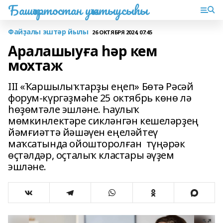
Башҡортостан уҡытыусыһы
Файҙалы эштәр йылы
26 ОКТЯБРЯ 2024, 07:45
Аралашыуға һәр кем
мохтаж
III «Ҡаршылыҡтарҙы еңеп» Бөтә Рәсәй
форум-күргәҙмәһе 25 октябрь көнө лә
һөҙөмтәле эшләне. Һаулыҡ
мөмкинлектәре сикләнгән кешеләрҙең
йәмғиәттә йәшәүен еңеләйтеү
маҡсатында ойошторолған түңәрәк
өҫтәлдәр, оҫталыҡ кластары әүҙем
эшләне.