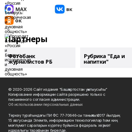
Партнеры
Фотобанк
Рубрика "Еда и
журналистов РБ
напитки"
© 2020-2026 Сайт издания "Башҡортостан уҡытыусыһы"
Копирование информации сайта разрешено только с
письменного согласия администрации.
Об использовании персональных данных
Теркәү тураһындағы ПИ ФС 77‑70646‑сы таныҡлыҡ 2017 йылдың
15 авгусында Элемтә, информацион технологиялар һәм киң
мәғлүмәт сараларын күҙәтеү буйынса федераль хеҙмәт
идаралығы тарафынан бирелде.