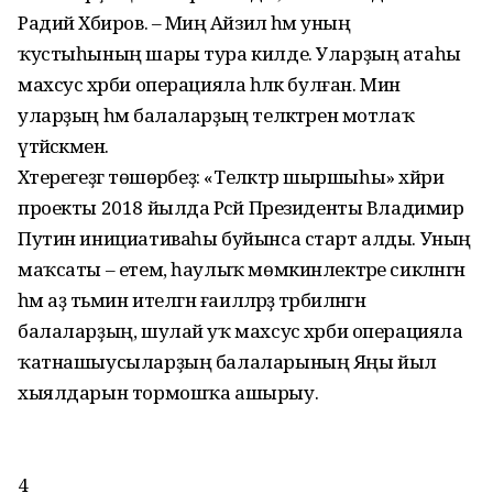
Радий Хәбиров. – Миңә Айзилә һәм уның
ҡустыһының шары тура килде. Уларҙың атаһы
махсус хәрби операцияла һәләк булған. Мин
уларҙың һәм балаларҙың теләктәрен мотлаҡ
үтәйәсәкмен.
Хәтерегеҙгә төшөрәбеҙ: «Теләктәр шыршыһы» хәйриә
проекты 2018 йылда Рәсәй Президенты Владимир
Путин инициативаһы буйынса старт алды. Уның
маҡсаты – етем, һаулыҡ мөмкинлектәре сикләнгән
һәм аҙ тәьмин ителгән ғаиләләрҙә тәрбиәләнгән
балаларҙың, шулай уҡ махсус хәрби операцияла
ҡатнашыусыларҙың балаларының Яңы йыл
хыялдарын тормошҡа ашырыу.
4