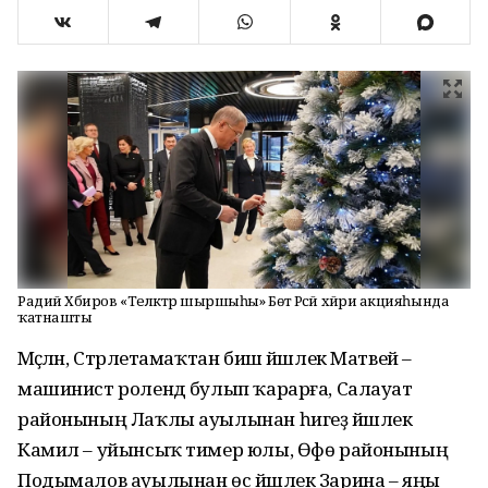
Радий Хәбиров «Теләктәр шыршыһы» Бөтә Рәсәй хәйриә акцияһында
ҡатнашты
Мәҫәлән, Стәрлетамаҡтан биш йәшлек Матвей –
машинист ролендә булып ҡарарға, Салауат
районының Лаҡлы ауылынан һигеҙ йәшлек
Камил – уйынсыҡ тимер юлы, Өфө районының
Подымалов ауылынан өс йәшлек Зарина – яңы