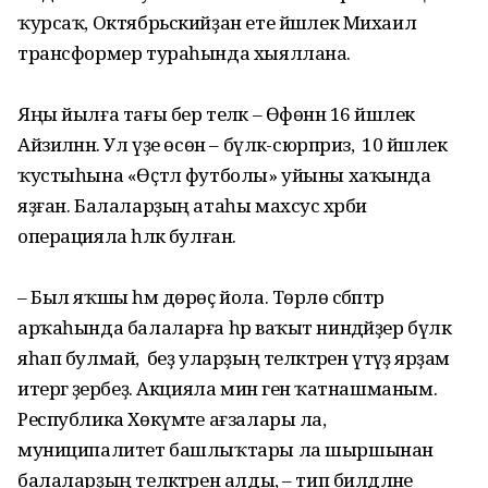
ҡурсаҡ, Октябрьскийҙан ете йәшлек Михаил
трансформер тураһында хыяллана.
Яңы йылға тағы бер теләк – Өфөнән 16 йәшлек
Айзиләнән. Ул үҙе өсөн – бүләк-сюрприз, ә 10 йәшлек
ҡустыһына «Өҫтәл футболы» уйыны хаҡында
яҙған. Балаларҙың атаһы махсус хәрби
операцияла һәләк булған.
– Был яҡшы һәм дөрөҫ йола. Төрлө сәбәптәр
арҡаһында балаларға һәр ваҡыт ниндәйҙер бүләк
яһап булмай, ә беҙ уларҙың теләктәрен үтәүҙә ярҙам
итергә әҙербеҙ. Акцияла мин генә ҡатнашманым.
Республика Хөкүмәте ағзалары ла,
муниципалитет башлыҡтары ла шыршынан
балаларҙың теләктәрен алды, – тип билдәләне