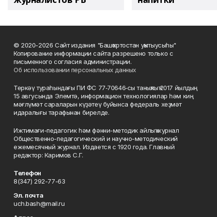
© 2020-2026 Сайт издания "Башҡортостан уҡытыусыһы"
Копирование информации сайта разрешено только с
письменного согласия администрации.
Об использовании персональных данных
Теркәү тураһындағы ПИ ФС 77‑70646‑сы таныҡлыҡ 2017 йылдың
15 авгусында Элемтә, информацион технологиялар һәм киң
мәғлүмәт сараларын күҙәтеү буйынса федераль хеҙмәт
идаралығы тарафынан бирелде.
Ижтимағи-педагогик һәм фәнни-методик айлыҡ журнал
Общественно-педагогический и научно-методический
ежемесячный журнал. Издается с 1920 года. Главный
редактор: Каримов С.Г.
Телефон
8(347) 292-77-63
Эл. почта
uch.bash@mail.ru