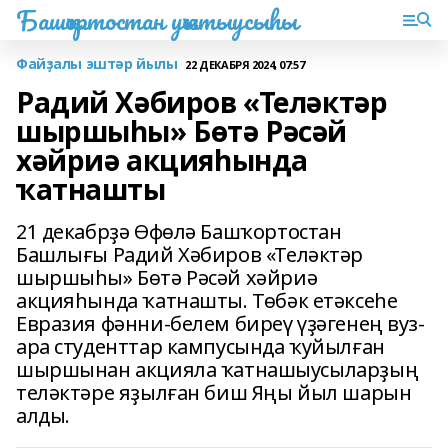
Башҡортостан уҡытыусыһы
Файҙалы эштәр йылы
22 ДЕКАБРЯ 2024, 07:57
Радий Хәбиров «Теләктәр
шыршыһы» Бөтә Рәсәй
хәйриә акцияһында
ҡатнашты
21 декабрҙә Өфөлә Башҡортостан
Башлығы Радий Хәбиров «Теләктәр
шыршыһы» Бөтә Рәсәй хәйриә
акцияһында ҡатнашты. Төбәк етәксеһе
Евразия фәнни-белем биреү үҙәгенең вуз-
ара студенттар кампусында ҡуйылған
шыршынан акцияла ҡатнашыусыларҙың
теләктәре яҙылған биш Яңы йыл шарын
алды.