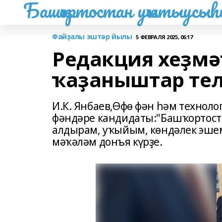
Башҡортостан уҡытыусы
Файҙалы эштәр йылы
5 ФЕВРАЛЯ 2025, 06:17
Редакция хеҙмә
ҡаҙаныштар те
И.К. Янбаев,Өфө фән һәм технол
фәндәре кандидаты:"Башҡортос
алдырам, уҡыйым, көндәлек эшем
мәҡәләм донъя күрҙе.