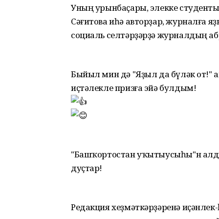
Уның урынбаҫары, элекке студент
Сәғитова иһә авторҙар, журналға 
социаль селтәрҙәрҙә журналдың аб
Быйыл мин дә "Яҙыл да бүләк от!
иҫтәлекле призға эйә булдым!
"Башҡортостан уҡытыусыһы"н алды
дуҫтар!
Редакция хеҙмәткәрҙәренә иҫәнлек-