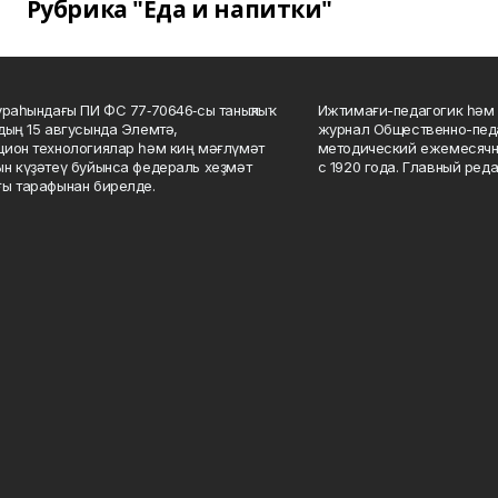
Рубрика "Еда и напитки"
ураһындағы ПИ ФС 77‑70646‑сы таныҡлыҡ
Ижтимағи-педагогик һәм 
дың 15 авгусында Элемтә,
журнал Общественно-педа
ион технологиялар һәм киң мәғлүмәт
методический ежемесячн
н күҙәтеү буйынса федераль хеҙмәт
с 1920 года. Главный реда
ы тарафынан бирелде.