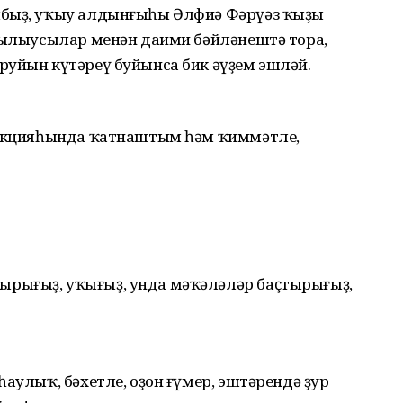
ыбыҙ, уҡыу алдынғыһы Әлфиә Фәрүәз ҡыҙы
яҙылыусылар менән даими бәйләнештә тора,
руйын күтәреү буйынса бик әүҙем эшләй.
" акцияһында ҡатнаштым һәм ҡиммәтле,
рығыҙ, уҡығыҙ, унда мәҡәләләр баҫтырығыҙ,
һаулыҡ, бәхетле, оҙон ғүмер, эштәрендә ҙур