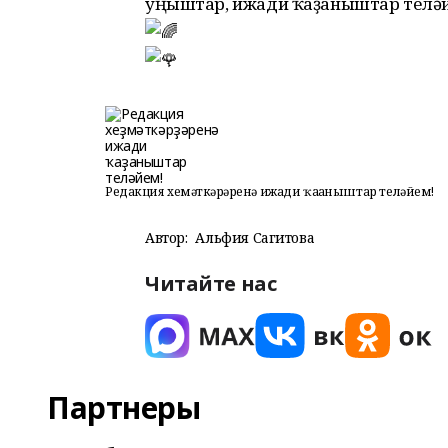
уңыштар, ижади ҡаҙаныштар телә
Редакция хеҙмәткәрҙәренә ижади ҡаҙаныштар теләйем!
Автор:
Альфия Сагитова
Читайте нас
Партнеры