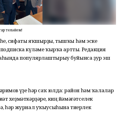
тар теләйем!
еһе, сифаты яҡшырҙы, тышҡы һәм эске
, подписка күләме ҡырҡа артты. Редакция
раһында популярлаштырыу буйынса ҙур эш
әримов үҙе һәр саҡ юлда: район һәм ҡалалар
әт хеҙмәткәрҙәре, киң йәмәғәтселек
ә, һәр журнал уҡыусыһына тиерлек