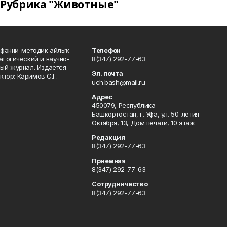
Рубрика "Животные"
фәнни-методик айлыҡ
Телефон
гогический и научно-
8(347) 292-77-63
ый журнал. Издается
Эл. почта
ктор: Каримов С.Г.
uch.bash@mail.ru
Адрес
450079, Республика
Башкортостан, г. Уфа, ул. 50-летия
Октября, 13, Дом печати, 10 этаж
Редакция
8(347) 292-77-63
Приемная
8(347) 292-77-63
Сотрудничество
8(347) 292-77-63