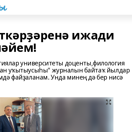
һы
ткәрҙәренә ижади
ләйем!
огиялар университеты доценты,филология
тан уҡытыусыһы" журналын байтаҡ йылдар
дә файҙаланам. Унда минең дә бер нисә