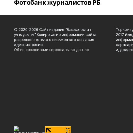
Фотобанк журналистов РБ
© 2020-2026 Сайт издания "Башҡортостан
Теркәү т
уҡытыусыһы" Копирование информации сайта
2017 йыл
разрешено только с письменного согласия
информац
администрации.
саралары
Об использовании персональных данных
идаралығ