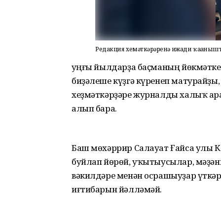
Редакция хеҙмәткәрҙәренә ижади ҡаҙаныш
Һуңғы йылдарҙа баҫманың йөкмәтк
биҙәлеше күҙгә күренеп матурайҙы
хеҙмәткәрҙәре журналды халыҡ а
алып бара.
Баш мөхәррир Салауат Ғайса улы К
буйлап йөрөй, уҡытыусылар, мәҙәни
вәкилдәре менән осрашыуҙар үткәр
иғтибарын йәлләмәй.