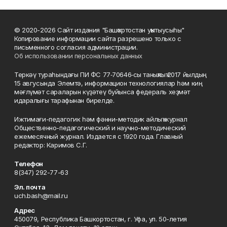
© 2020-2026 Сайт издания "Башҡортостан уҡытыусыһы"
Копирование информации сайта разрешено только с
письменного согласия администрации.
Об использовании персональных данных
Теркәү тураһындағы ПИ ФС 77‑70646‑сы таныҡлыҡ 2017 йылдың
15 авгусында Элемтә, информацион технологиялар һәм киң
мәғлүмәт сараларын күҙәтеү буйынса федераль хеҙмәт
идаралығы тарафынан бирелде.
Ижтимағи-педагогик һәм фәнни-методик айлыҡ журнал
Общественно-педагогический и научно-методический
ежемесячный журнал. Издается с 1920 года. Главный
редактор: Каримов С.Г.
Телефон
8(347) 292-77-63
Эл. почта
uch.bash@mail.ru
Адрес
450079, Республика Башкортостан, г. Уфа, ул. 50-летия